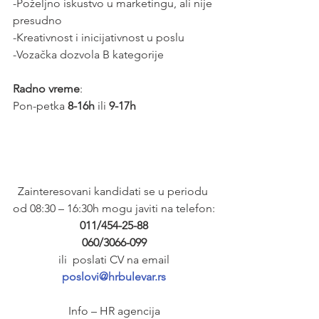
-Poželjno iskustvo u marketingu, ali nije 
presudno
-Kreativnost i inicijativnost u poslu
-Vozačka dozvola B kategorije
Radno vreme
:
Pon-petka 
8-16h
 ili 
9-17h
Zainteresovani kandidati se u periodu 
od 08:30 – 16:30h mogu javiti na telefon:
011/454-25-88
060/3066-099
 ili  poslati CV na email 
poslovi@hrbulevar.rs
Info – HR agencija