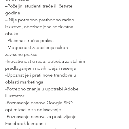
–Poželjni studenti treće ili četvrte 
godine
– Nije potrebno prethodno radno 
iskustvo, obezbedjena adekvatna 
obuka
–Plaćena stručna praksa
–Mogućnost zaposlenja nakon 
završene prakse
-Inovativnost u radu, potreba za stalnim 
predlaganjem novih ideja i resenja
-Upoznat je i prati nove trendove u 
oblasti marketinga
-Potrebno znanje u upotrebi Adobe 
illustrator
-Poznavanje osnova Google SEO 
optimizacije za oglasavanje
-Poznavanje osnova za postavljanje 
Facebook kampanji