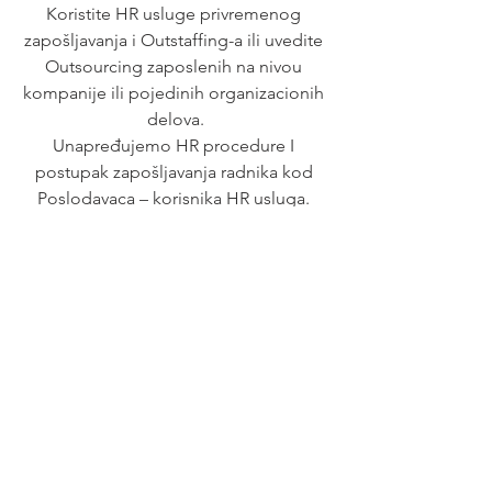
Koristite HR usluge privremenog 
zapošljavanja i Outstaffing-a ili uvedite 
Outsourcing zaposlenih na nivou 
kompanije ili pojedinih organizacionih 
delova.
Unapređujemo HR procedure I 
postupak zapošljavanja radnika kod 
Poslodavaca – korisnika HR usluga. 
Prepustite obavezu zapošljavanja 
profesionalnom poslodavcu – HR 
agenciji.
See All
Recent Posts