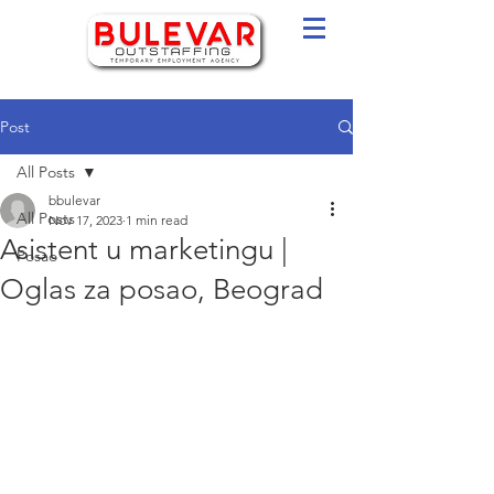
Post
All Posts
bbulevar
All Posts
Nov 17, 2023
1 min read
Asistent u marketingu |
Posao
Oglas za posao, Beograd