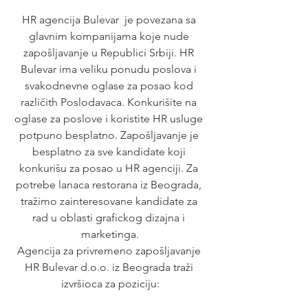
HR agencija Bulevar  je povezana sa 
glavnim kompanijama koje nude 
zapošljavanje u Republici Srbiji. HR 
Bulevar ima veliku ponudu poslova i 
svakodnevne oglase za posao kod 
različith Poslodavaca. Konkurišite na 
oglase za poslove i koristite HR usluge 
potpuno besplatno. Zapošljavanje je 
besplatno za sve kandidate koji 
konkurišu za posao u HR agenciji. Za 
potrebe lanaca restorana iz Beograda, 
tražimo zainteresovane kandidate za 
rad u oblasti grafickog dizajna i 
marketinga.
Agencija za privremeno zapošljavanje 
HR Bulevar d.o.o. iz Beograda traži 
izvršioca za poziciju: