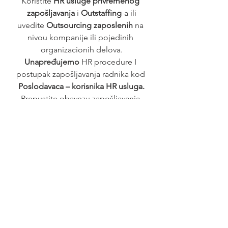
Koristite 
HR usluge privremenog 
zapošljavanja
 i 
Outstaffing
-a ili
uvedite 
Outsourcing zaposlenih 
na 
nivou kompanije ili pojedinih 
organizacionih delova.
Unapređujemo 
HR procedure I 
postupak zapošljavanja radnika kod 
Poslodavaca – korisnika HR usluga.
Prepustite obavezu zapošljavanja 
profesionalnom poslodavcu – 
HR 
agenciji.
Posao
See All
Recent Posts