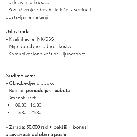
- Usluživanje kupaca.
- Posluživanje zdravih slatkiša iz vetrine i 
postavljanje na tanjir.
Uslovi rada:
– Kvalifikacije: NK/SSS
– Nije potrebno radno iskustvo
- Komunikacione veštine i ljubaznost
Nudimo vam:
– Obezbedjenu obuku
– Radi se 
ponedeljak - subota
- Smenski rad:
08:30 - 16:30
13:30 - 21:30
– Zarada: 50.000 rsd + bakšiš + bonusi 
u zavisnosti od obima posla