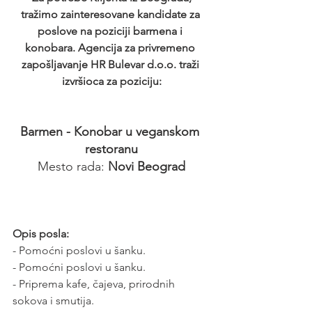
tražimo zainteresovane kandidate za 
poslove na poziciji barmena i 
konobara. Agencija za privremeno 
zapošljavanje HR Bulevar d.o.o. traži 
izvršioca za poziciju:
Barmen - Konobar u veganskom 
restoranu
 Mesto rada: 
Novi Beograd 
Opis posla:
- Pomoćni poslovi u šanku.
- Pomoćni poslovi u šanku.
- Priprema kafe, čajeva, prirodnih 
sokova i smutija.