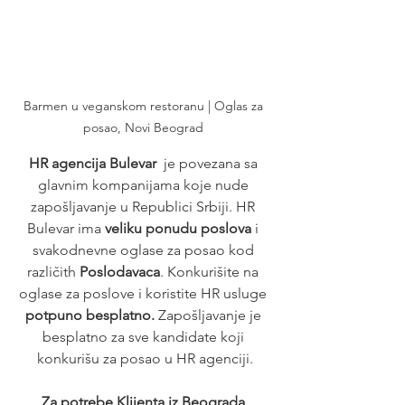
Barmen u veganskom restoranu | Oglas za 
posao, Novi Beograd 
HR agencija Bulevar
  je povezana sa 
glavnim kompanijama koje nude 
zapošljavanje u Republici Srbiji. HR 
Bulevar ima 
veliku ponudu poslova
 i 
svakodnevne oglase za posao kod 
različith 
Poslodavaca
. Konkurišite na 
oglase za poslove i koristite HR usluge 
potpuno besplatno. 
Zapošljavanje je 
besplatno za sve kandidate koji 
konkurišu za posao u HR agenciji.
 Za potrebe Klijenta iz Beograda, 