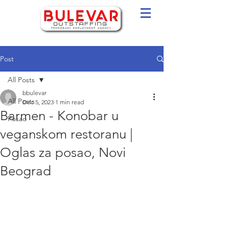
Post
All Posts
bbulevar
All Posts
Dec 5, 2023
1 min read
Barmen - Konobar u
Posao
veganskom restoranu |
Oglas za posao, Novi
Beograd