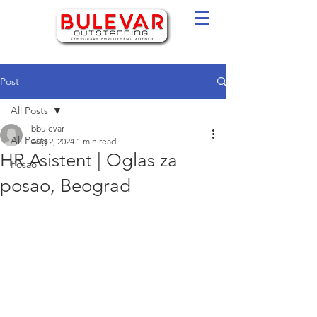
Post
All Posts
bbulevar
All Posts
Aug 2, 2024
1 min read
HR Asistent | Oglas za
Posao
posao, Beograd