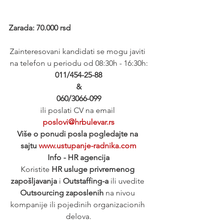
Zarada: 70.000 rsd
Zainteresovani kandidati se mogu javiti 
na telefon u periodu od 08:30h - 16:30h:
011/454-25-88
&
060/3066-099
ili poslati CV na email 
poslovi@hrbulevar.rs
Više o ponudi posla pogledajte na 
sajtu 
www.ustupanje-radnika.com
Info - HR agencija
Koristite 
HR usluge privremenog 
zapošljavanja
 i 
Outstaffing-a
 ili uvedite 
Outsourcing zaposlenih
 na nivou 
kompanije ili pojedinih organizacionih 
delova.