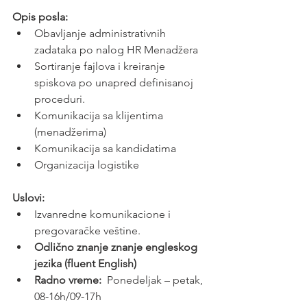
Opis posla:
Obavljanje administrativnih 
zadataka po nalog HR Menadžera
Sortiranje fajlova i kreiranje 
spiskova po unapred definisanoj 
proceduri.
Komunikacija sa klijentima 
(menadžerima)
Komunikacija sa kandidatima
Organizacija logistike
Uslovi:
Izvanredne komunikacione i 
pregovaračke veštine.
Odlično znanje znanje engleskog 
jezika (fluent English)
Radno vreme:
  Ponedeljak – petak, 
08-16h/09-17h