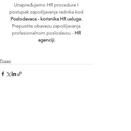
Unapređujemo HR procedure I 
postupak zapošljavanja radnika kod 
Poslodavaca - korisnika HR usluga. 
Prepustite obavezu zapošljavanja 
profesionalnom poslodavcu - 
HR 
agenciji
.
Posao
See All
Recent Posts