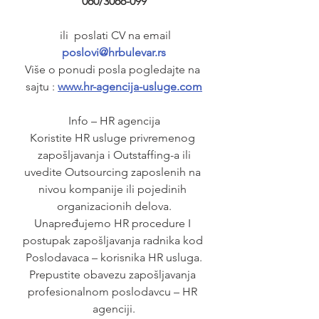
060/3066-099
  ili  poslati CV na email 
poslovi@hrbulevar.rs
Više o ponudi posla pogledajte na 
sajtu : 
www.hr-agencija-usluge.com
Info – HR agencija
Koristite HR usluge privremenog 
zapošljavanja i Outstaffing-a ili
uvedite Outsourcing zaposlenih na 
nivou kompanije ili pojedinih 
organizacionih delova.
Unapređujemo HR procedure I 
postupak zapošljavanja radnika kod 
Poslodavaca – korisnika HR usluga.
Prepustite obavezu zapošljavanja 
profesionalnom poslodavcu – HR 
agenciji.