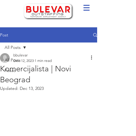
Post
All Posts
bbulevar
All Posts
Dec 12, 2023
1 min read
Komercijalista | Novi
Posao
Beograd
Updated:
Dec 13, 2023