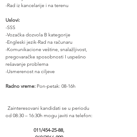
-Rad iz kancelarije i na terenu 
Uslovi:
-SSS
-Vozačka dozvola B kategorije
-Engleski jezik-Rad na računaru
-Komunikacione veštine, snalažljivost, 
pregovaračke sposobnosti I uspešno 
rešavanje problema
-Usmerenost na ciljeve
Radno vreme: 
Pon-petak: 08-16h
Zainteresovani kandidati se u periodu 
od 08:30 – 16:30h mogu javiti na telefon:
011/454-25-88,