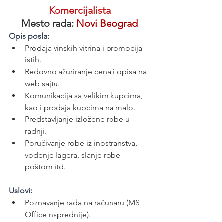
Komercijalista
Mesto rada: 
Novi Beograd
Opis posla:
Prodaja vinskih vitrina i promocija 
istih.
Redovno ažuriranje cena i opisa na 
web sajtu.
Komunikacija sa velikim kupcima, 
kao i prodaja kupcima na malo.
Predstavljanje izložene robe u 
radnji.
Poručivanje robe iz inostranstva, 
vođenje lagera, slanje robe 
poštom itd.
Uslovi:
Poznavanje rada na računaru (MS 
Office naprednije).