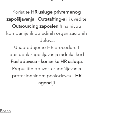
Koristite 
HR usluge privremenog 
zapošljavanja
 i 
Outstaffing-a
 ili uvedite 
Outsourcing zaposlenih
 na nivou 
kompanije ili pojedinih organizacionih 
delova.
Unapređujemo HR procedure I 
postupak zapošljavanja radnika kod 
Poslodavaca - korisnika HR usluga. 
Prepustite obavezu zapošljavanja 
profesionalnom poslodavcu - 
HR 
agenciji
.
Posao