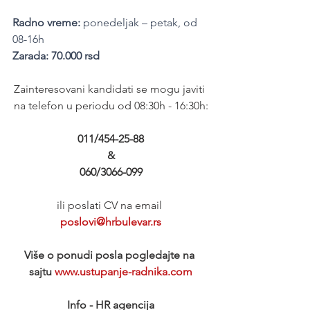
Radno vreme:
 ponedeljak – petak, od 
08-16h
Zarada: 70.000 rsd
Zainteresovani kandidati se mogu javiti 
na telefon u periodu od 08:30h - 16:30h:
011/454-25-88
&
060/3066-099
ili poslati CV na email 
poslovi@hrbulevar.rs
Više o ponudi posla pogledajte na 
sajtu 
www.ustupanje-radnika.com
Info - HR agencija