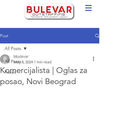
Post
All Posts
bbulevar
All Posts
May 8, 2024
1 min read
Komercijalista | Oglas za
Posao
posao, Novi Beograd