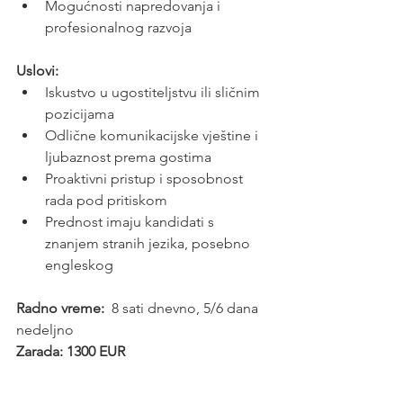
Mogućnosti napredovanja i 
profesionalnog razvoja
Uslovi:
Iskustvo u ugostiteljstvu ili sličnim 
pozicijama
Odlične komunikacijske vještine i 
ljubaznost prema gostima
Proaktivni pristup i sposobnost 
rada pod pritiskom
Prednost imaju kandidati s 
znanjem stranih jezika, posebno 
engleskog
Radno vreme:
  8 sati dnevno, 5/6 dana 
nedeljno
Zarada: 1300 EUR