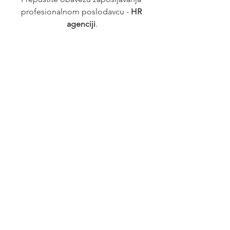
profesionalnom poslodavcu - 
HR 
agenciji
.
Posao
See All
Recent Posts