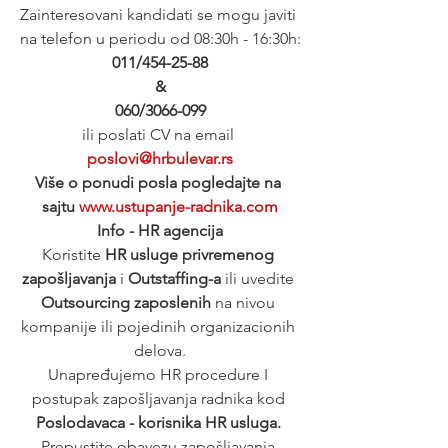
Zainteresovani kandidati se mogu javiti 
na telefon u periodu od 08:30h - 16:30h:
011/454-25-88
&
060/3066-099
ili poslati CV na email 
poslovi@hrbulevar.rs
Više o ponudi posla pogledajte na 
sajtu 
www.ustupanje-radnika.com
Info - HR agencija
Koristite 
HR usluge privremenog 
zapošljavanja
 i 
Outstaffing-a
 ili uvedite 
Outsourcing zaposlenih
 na nivou 
kompanije ili pojedinih organizacionih 
delova.
Unapređujemo HR procedure I 
postupak zapošljavanja radnika kod 
Poslodavaca - korisnika HR usluga. 
Prepustite obavezu zapošljavanja 