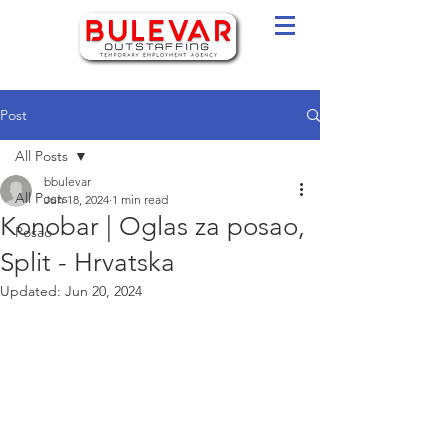
Post
All Posts
bbulevar
All Posts
Jun 18, 2024
1 min read
Konobar | Oglas za posao,
Posao
Split - Hrvatska
Updated:
Jun 20, 2024