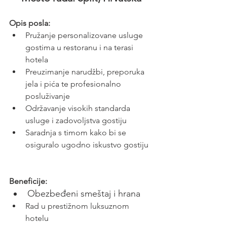
Opis posla:
Pružanje personalizovane usluge 
gostima u restoranu i na terasi 
hotela
Preuzimanje narudžbi, preporuka 
jela i pića te profesionalno 
posluživanje
Održavanje visokih standarda 
usluge i zadovoljstva gostiju
Saradnja s timom kako bi se 
osiguralo ugodno iskustvo gostiju
Beneficije:
Obezbeđeni smeštaj i hrana
Rad u prestižnom luksuznom 
hotelu