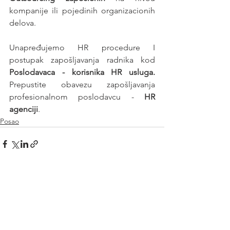
kompanije ili pojedinih organizacionih 
delova.
Unapređujemo HR procedure I 
postupak zapošljavanja radnika kod 
Poslodavaca - korisnika HR usluga. 
Prepustite obavezu zapošljavanja 
profesionalnom poslodavcu - 
HR 
agenciji
.
Posao
See All
Recent Posts