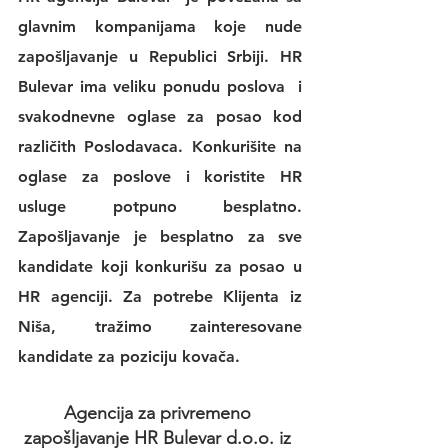
glavnim kompanijama koje nude 
zapošljavanje u Republici Srbiji. 
HR 
Bulevar 
ima veliku 
ponudu poslova
  i 
svakodnevne 
oglase za posao
 kod 
različith Poslodavaca. Konkurišite na 
oglase za poslove
 i koristite 
HR 
usluge
 potpuno besplatno. 
Zapošljavanje je besplatno za sve 
kandidate koji konkurišu za posao u 
HR agenciji
. Za potrebe Klijenta iz 
Niša, tražimo zainteresovane 
kandidate za poziciju kovača.
Agencija za privremeno 
zapošljavanje HR Bulevar d.o.o. iz 