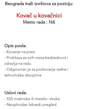
Beograda traži izvršioca za poziciju:
Kovač u kovačnici
Mesto rada : Niš
Opis posla:
- Kovanje na presi
- Pridržava se svih mera bezbednost i 
zdravlja na radu
- Odgovoran je za poštovanje radne i 
tehnološke discipline
Uslovi rada:
- SSS mašinske ili metalo- struke
- Neophodan lekarski pregled