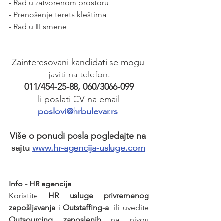
- Rad u zatvorenom prostoru 
- Prenošenje tereta kleštima
- Rad u III smene
Zainteresovani kandidati se mogu 
javiti na telefon:
011/454-25-88, 060/3066-099
ili poslati CV na email 
poslovi@hrbulevar.rs
Više o ponudi posla pogledajte na 
sajtu 
www.hr-agencija-usluge.com
Info - HR agencija 
Koristite 
HR usluge privremenog 
zapošljavanja
 i 
Outstaffing-a
  ili uvedite 
Outsourcing zaposlenih
 na nivou 