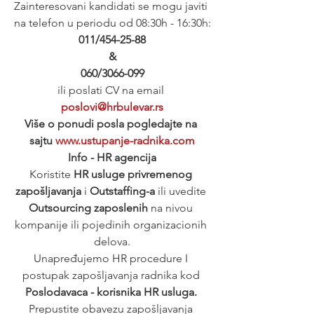
Zainteresovani kandidati se mogu javiti 
na telefon u periodu od 08:30h - 16:30h:
011/454-25-88
&
060/3066-099
ili poslati CV na email 
poslovi@hrbulevar.rs
Više o ponudi posla pogledajte na 
sajtu 
www.ustupanje-radnika.com
Info - HR agencija
Koristite 
HR usluge privremenog 
zapošljavanja
 i 
Outstaffing-a
 ili uvedite 
Outsourcing zaposlenih
 na nivou 
kompanije ili pojedinih organizacionih 
delova.
Unapređujemo HR procedure I 
postupak zapošljavanja radnika kod 
Poslodavaca - korisnika HR usluga. 
Prepustite obavezu zapošljavanja 