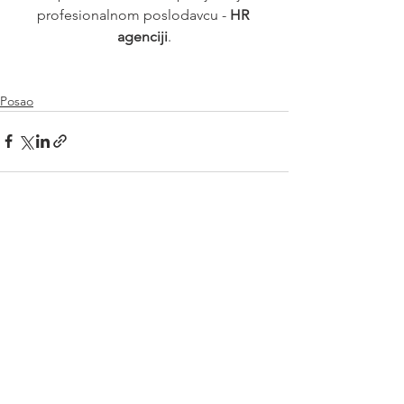
profesionalnom poslodavcu - 
HR 
agenciji
.
Posao
See All
Recent Posts