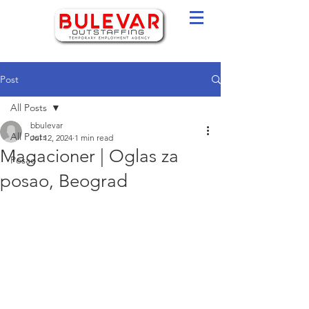
Post
All Posts
bbulevar
All Posts
Jul 12, 2024
1 min read
Magacioner | Oglas za
Posao
posao, Beograd