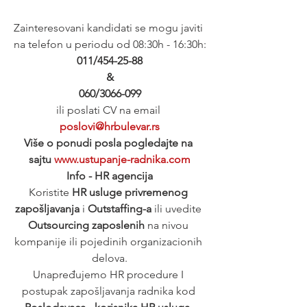
Zainteresovani kandidati se mogu javiti 
na telefon u periodu od 08:30h - 16:30h:
011/454-25-88
&
060/3066-099
ili poslati CV na email 
poslovi@hrbulevar.rs
Više o ponudi posla pogledajte na 
sajtu 
www.ustupanje-radnika.com
Info - HR agencija
Koristite 
HR usluge privremenog 
zapošljavanja
 i 
Outstaffing-a
 ili uvedite 
Outsourcing zaposlenih
 na nivou 
kompanije ili pojedinih organizacionih 
delova.
Unapređujemo HR procedure I 
postupak zapošljavanja radnika kod 