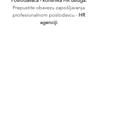
Poslodavaca - korisnika HR usluga. 
Prepustite obavezu zapošljavanja 
profesionalnom poslodavcu - 
HR 
agenciji
.
Posao
See All
Recent Posts