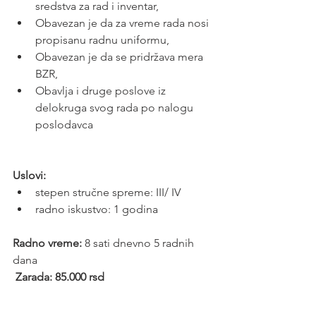
sredstva za rad i inventar,
Obavezan je da za vreme rada nosi 
propisanu radnu uniformu,
Obavezan je da se pridržava mera 
BZR,
Obavlja i druge poslove iz 
delokruga svog rada po nalogu 
poslodavca
Uslovi:
stepen stručne spreme: III/ IV
radno iskustvo: 1 godina     
Radno vreme:
 8 sati dnevno 5 radnih 
dana
 Zarada: 85.000 rsd