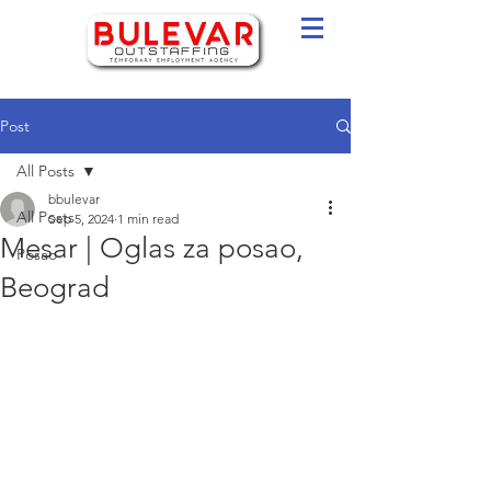
Post
All Posts
bbulevar
All Posts
Sep 5, 2024
1 min read
Mesar | Oglas za posao,
Posao
Beograd