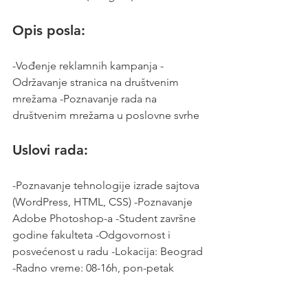
Opis posla:
-Vođenje reklamnih kampanja -
Održavanje stranica na društvenim 
mrežama -Poznavanje rada na 
društvenim mrežama u poslovne svrhe
Uslovi rada:
-Poznavanje tehnologije izrade sajtova 
(WordPress, HTML, CSS) -Poznavanje 
Adobe Photoshop-a -Student završne 
godine fakulteta -Odgovornost i 
posvećenost u radu -Lokacija: Beograd 
-Radno vreme: 08-16h, pon-petak