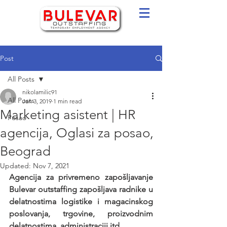
Post
All Posts
nikolamilic91
All Posts
Jan 3, 2019
1 min read
Marketing asistent | HR
Posao
agencija, Oglasi za posao,
Beograd
Updated:
Nov 7, 2021
Agencija za privremeno zapošljavanje 
Bulevar outstaffing zapošljava radnike u 
delatnostima logistike i magacinskog 
poslovanja, trgovine, proizvodnim 
delatnostima, administraciji itd.