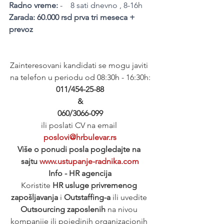
Radno vreme:
 -    8 sati dnevno , 8-16h
Zarada: 60.000 rsd prva tri meseca + 
prevoz
Zainteresovani kandidati se mogu javiti 
na telefon u periodu od 08:30h - 16:30h:
011/454-25-88
&
060/3066-099
ili poslati CV na email 
poslovi@hrbulevar.rs
Više o ponudi posla pogledajte na 
sajtu 
www.ustupanje-radnika.com
Info - HR agencija
Koristite 
HR usluge privremenog 
zapošljavanja
 i 
Outstaffing-a
 ili uvedite 
Outsourcing zaposlenih
 na nivou 
kompanije ili pojedinih organizacionih 