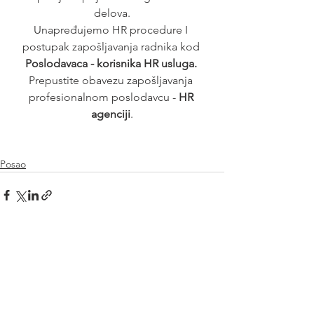
delova.
Unapređujemo HR procedure I 
postupak zapošljavanja radnika kod 
Poslodavaca - korisnika HR usluga. 
Prepustite obavezu zapošljavanja 
profesionalnom poslodavcu - 
HR 
agenciji
.
Posao
See All
Recent Posts