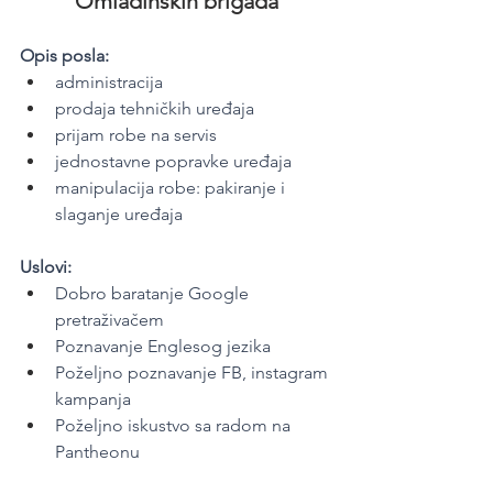
Omladinskih brigada
Opis posla:
administracija
prodaja tehničkih uređaja
prijam robe na servis
jednostavne popravke uređaja
manipulacija robe: pakiranje i 
slaganje uređaja
Uslovi:
Dobro baratanje Google 
pretraživačem
Poznavanje Englesog jezika
Poželjno poznavanje FB, instagram 
kampanja
Poželjno iskustvo sa radom na 
Pantheonu