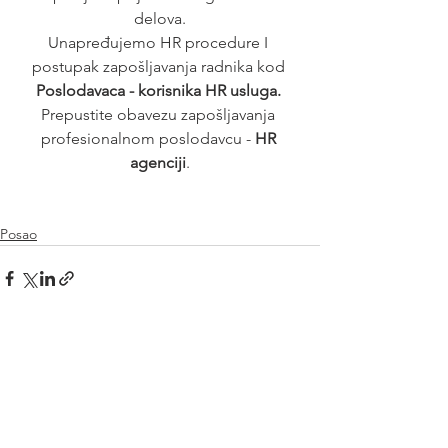
delova.
Unapređujemo HR procedure I 
postupak zapošljavanja radnika kod 
Poslodavaca - korisnika HR usluga. 
Prepustite obavezu zapošljavanja 
profesionalnom poslodavcu - 
HR 
agenciji
.
Posao
See All
Recent Posts