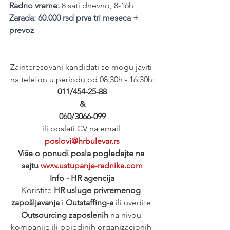
Radno vreme:
 8 sati dnevno, 8-16h
Zarada: 60.000 rsd prva tri meseca + 
prevoz
Zainteresovani kandidati se mogu javiti 
na telefon u periodu od 08:30h - 16:30h:
011/454-25-88
&
060/3066-099
ili poslati CV na email 
poslovi@hrbulevar.rs
Više o ponudi posla pogledajte na 
sajtu 
www.ustupanje-radnika.com
Info - HR agencija
Koristite 
HR usluge privremenog 
zapošljavanja
 i 
Outstaffing-a
 ili uvedite 
Outsourcing zaposlenih
 na nivou 
kompanije ili pojedinih organizacionih 