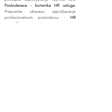
Poslodavaca - korisnika HR usluga. 
Prepustite obavezu zapošljavanja 
profesionalnom poslodavcu - 
HR 
agenciji
.
Posao
See All
Recent Posts