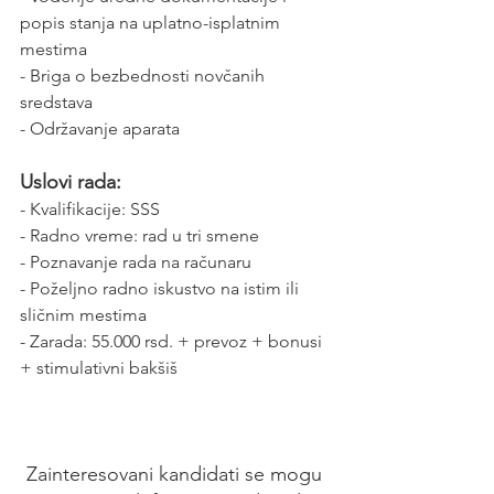
popis stanja na uplatno-isplatnim 
mestima
- Briga o bezbednosti novčanih 
sredstava
- Održavanje aparata
Uslovi rada:
- Kvalifikacije: SSS
- Radno vreme: rad u tri smene 
- Poznavanje rada na računaru
- Poželjno radno iskustvo na istim ili 
sličnim mestima
- Zarada: 55.000 rsd. + prevoz + bonusi 
+ stimulativni bakšiš
Zainteresovani kandidati se mogu 