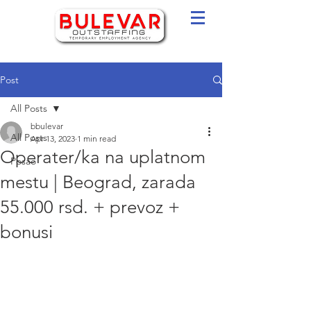
Post
All Posts
bbulevar
All Posts
Apr 13, 2023
1 min read
Operater/ka na uplatnom
Posao
mestu | Beograd, zarada
55.000 rsd. + prevoz +
bonusi