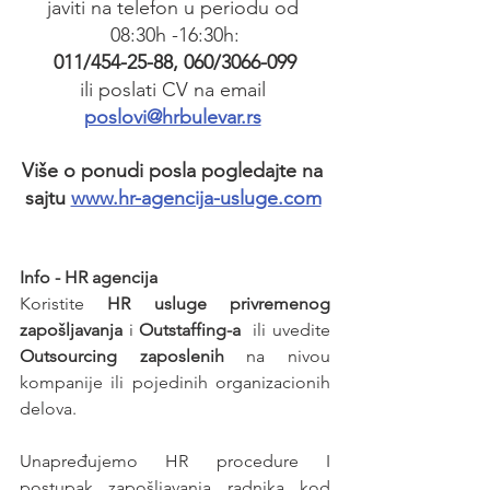
javiti na telefon u periodu od 
08:30h -16:30h:
011/454-25-88, 060/3066-099
ili poslati CV na email 
poslovi@hrbulevar.rs
Više o ponudi posla pogledajte na 
sajtu 
www.hr-agencija-usluge.com
Info - HR agencija 
Koristite 
HR usluge privremenog 
zapošljavanja
 i 
Outstaffing-a
  ili uvedite 
Outsourcing zaposlenih
 na nivou 
kompanije ili pojedinih organizacionih 
delova.
Unapređujemo HR procedure I 
postupak zapošljavanja radnika kod 