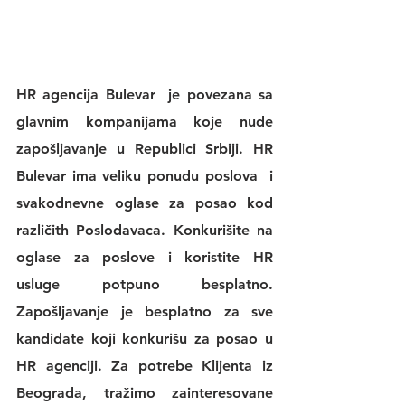
HR agencija Bulevar
  je povezana sa 
glavnim kompanijama koje nude 
zapošljavanje u Republici Srbiji. 
HR 
Bulevar 
ima veliku 
ponudu poslova
  i 
svakodnevne 
oglase za posao
 kod 
različith Poslodavaca. Konkurišite na 
oglase za poslove
 i koristite 
HR 
usluge
 potpuno besplatno. 
Zapošljavanje je besplatno za sve 
kandidate koji konkurišu za posao u 
HR agenciji
. Za potrebe Klijenta iz 
Beograda, tražimo zainteresovane 