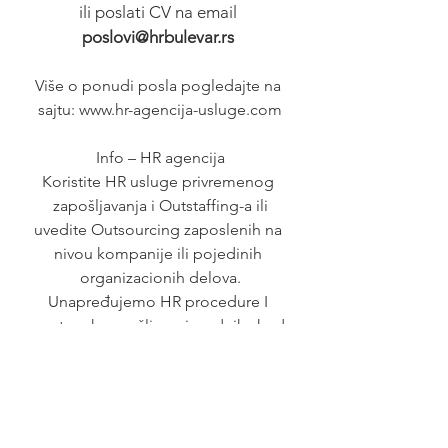
ili poslati CV na email 
poslovi@hrbulevar.rs 
Više o ponudi posla pogledajte na 
sajtu: www.hr-agencija-usluge.com
Info – HR agencija
Koristite HR usluge privremenog 
zapošljavanja i Outstaffing-a ili
uvedite Outsourcing zaposlenih na 
nivou kompanije ili pojedinih 
organizacionih delova.
Unapređujemo HR procedure I 
postupak zapošljavanja radnika kod 
Poslodavaca – korisnika HR usluga.
Prepustite obavezu zapošljavanja 
profesionalnom poslodavcu – HR 
agenciji.
Posao