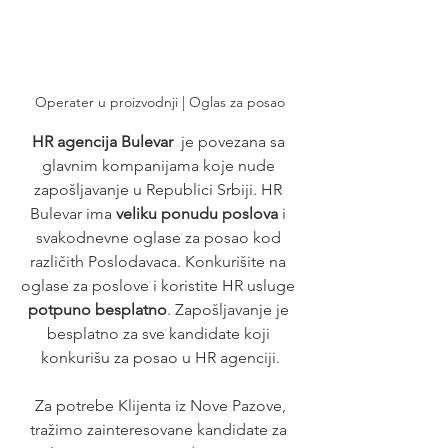
Operater u proizvodnji | Oglas za posao
HR agencija Bulevar
  je povezana sa 
glavnim kompanijama koje nude 
zapošljavanje u Republici Srbiji. HR 
Bulevar ima 
veliku ponudu poslova
 i 
svakodnevne oglase za posao kod 
različith Poslodavaca. Konkurišite na 
oglase za poslove i koristite HR usluge
potpuno besplatno
. Zapošljavanje je 
besplatno za sve kandidate koji 
konkurišu za posao u HR agenciji.
 Za potrebe Klijenta iz Nove Pazove, 
tražimo zainteresovane kandidate za 