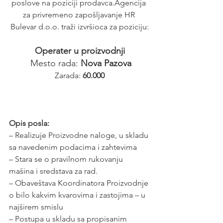
poslove na poziciji prodavca.Agencija 
za privremeno zapošljavanje HR 
Bulevar d.o.o. traži izvršioca za poziciju:
Operater u proizvodnji
 Mesto rada: 
Nova Pazova
Zarada: 
60.000
Opis posla:
– Realizuje Proizvodne naloge, u skladu 
sa navedenim podacima i zahtevima
– Stara se o pravilnom rukovanju 
mašina i sredstava za rad.
– Obaveštava Koordinatora Proizvodnje 
o bilo kakvim kvarovima i zastojima – u 
najširem smislu
– Postupa u skladu sa propisanim 