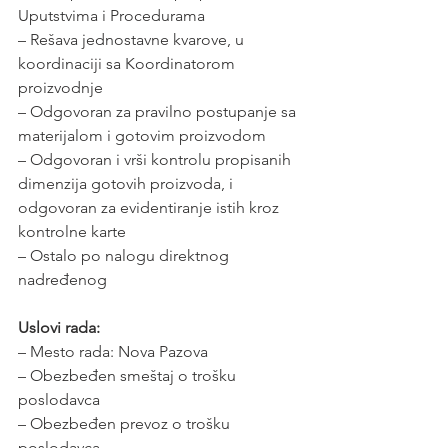
Uputstvima i Procedurama
– Rešava jednostavne kvarove, u 
koordinaciji sa Koordinatorom 
proizvodnje
– Odgovoran za pravilno postupanje sa 
materijalom i gotovim proizvodom
– Odgovoran i vrši kontrolu propisanih 
dimenzija gotovih proizvoda, i 
odgovoran za evidentiranje istih kroz 
kontrolne karte
– Ostalo po nalogu direktnog 
nadređenog
Uslovi rada:
– Mesto rada: Nova Pazova
– Obezbeđen smeštaj o trošku 
poslodavca
– Obezbeđen prevoz o trošku 
poslodavca