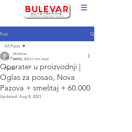
Post
All Posts
bbulevar
All Posts
Jul 20, 2023
1 min read
Operater u proizvodnji |
Posao
Oglas za posao, Nova
Pazova + smeštaj + 60.000
Updated:
Aug 8, 2023