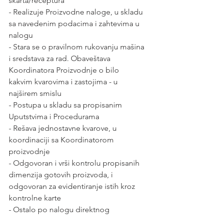
škarta/receptura
- Realizuje Proizvodne naloge, u skladu 
sa navedenim podacima i zahtevima u 
nalogu
- Stara se o pravilnom rukovanju mašina 
i sredstava za rad. Obaveštava 
Koordinatora Proizvodnje o bilo 
kakvim kvarovima i zastojima - u 
najširem smislu
- Postupa u skladu sa propisanim 
Uputstvima i Procedurama
- Rešava jednostavne kvarove, u 
koordinaciji sa Koordinatorom 
proizvodnje
- Odgovoran i vrši kontrolu propisanih 
dimenzija gotovih proizvoda, i 
odgovoran za evidentiranje istih kroz 
kontrolne karte
- Ostalo po nalogu direktnog 