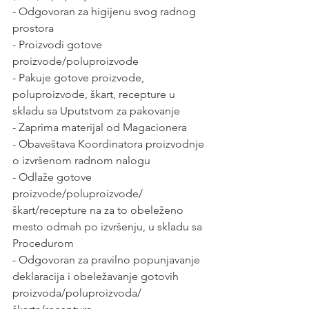
- Odgovoran za higijenu svog radnog 
prostora
- Proizvodi gotove 
proizvode/poluproizvode
- Pakuje gotove proizvode, 
poluproizvode, škart, recepture u 
skladu sa Uputstvom za pakovanje
- Zaprima materijal od Magacionera
- Obaveštava Koordinatora proizvodnje 
o izvršenom radnom nalogu
- Odlaže gotove 
proizvode/poluproizvode/
škart/recepture na za to obeleženo 
mesto odmah po izvršenju, u skladu sa 
Procedurom
- Odgovoran za pravilno popunjavanje 
deklaracija i obeležavanje gotovih 
proizvoda/poluproizvoda/ 