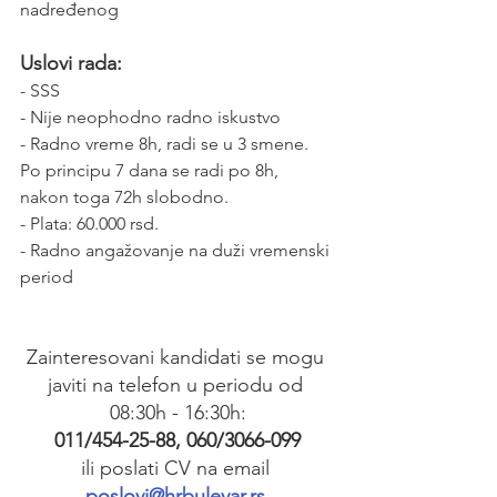
nadređenog
Uslovi rada:
- SSS
- Nije neophodno radno iskustvo
- Radno vreme 8h, radi se u 3 smene. 
Po principu 7 dana se radi po 8h, 
nakon toga 72h slobodno.
- Plata: 60.000 rsd.
- Radno angažovanje na duži vremenski 
period
Zainteresovani kandidati se mogu 
javiti na telefon u periodu od 
08:30h - 16:30h:
011/454-25-88, 060/3066-099
ili poslati CV na email 
poslovi@hrbulevar.rs