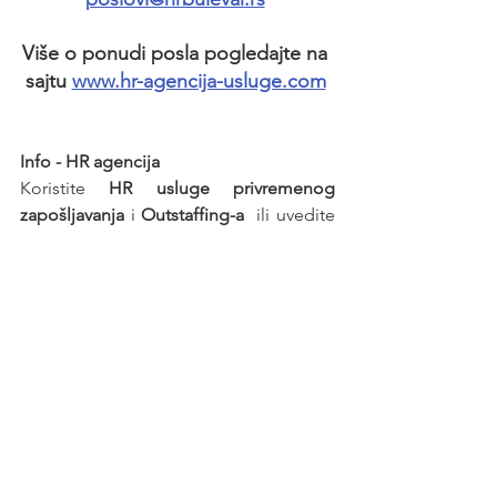
Više o ponudi posla pogledajte na 
sajtu 
www.hr-agencija-usluge.com
Info - HR agencija 
Koristite 
HR usluge privremenog 
zapošljavanja
 i 
Outstaffing-a
  ili uvedite 
Outsourcing zaposlenih
 na nivou 
kompanije ili pojedinih organizacionih 
delova.
Unapređujemo HR procedure I 
postupak zapošljavanja radnika kod 
Poslodavaca - korisnika HR usluga. 
Prepustite obavezu zapošljavanja 
profesionalnom poslodavcu - 
HR 
agenciji
.