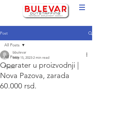
Post
All Posts
bbulevar
All Posts
May 15, 2023
2 min read
Operater u proizvodnji |
Posao
Nova Pazova, zarada
60.000 rsd.