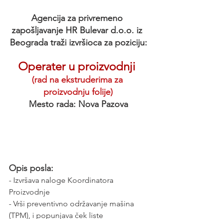
Agencija za privremeno 
zapošljavanje HR Bulevar d.o.o. iz 
Beograda traži izvršioca za poziciju:
Operater u proizvodnji
(rad na ekstruderima za 
proizvodnju folije)
Mesto rada: Nova Pazova
Opis posla:
- Izvršava naloge Koordinatora 
Proizvodnje
- Vrši preventivno održavanje mašina 
(TPM), i popunjava ček liste