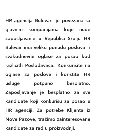
HR agencija Bulevar
  je povezana sa 
glavnim kompanijama koje nude 
zapošljavanje u Republici Srbiji. 
HR 
Bulevar 
ima veliku 
ponudu poslova
  i 
svakodnevne 
oglase za posao
 kod 
različith Poslodavaca. Konkurišite na 
oglase za poslove
 i koristite 
HR 
usluge
 potpuno besplatno. 
Zapošljavanje je besplatno za sve 
kandidate koji konkurišu za posao u 
HR agenciji
. Za potrebe Klijenta iz 
Nove Pazove, tražimo zainteresovane 
kandidate za rad u proizvodnji.