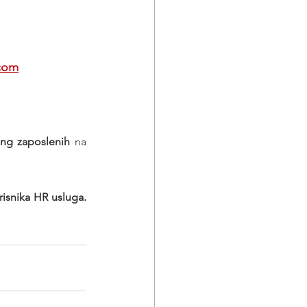
com
ing zaposlenih
 na 
Poslodavaca - korisnika HR usluga. 