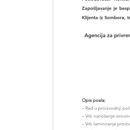
Zapošljavanje je bes
Klijenta iz Sombora, 
Agencija za privre
Opis posla:
– Rad u proizvodnji pol
– Vrši nanošenje sirovi
– Vrši laminiranje proi