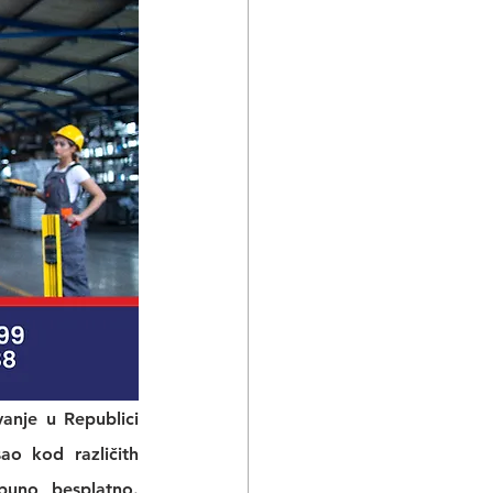
nje u Republici 
sao
 kod različith 
puno besplatno. 