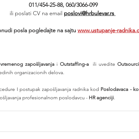
011/454-25-88, 060/3066-099
ili poslati CV na email 
poslovi@hrbulevar.rs 
onudi posla pogledajte na sajtu
www.ustupanje-radnika.
ivremenog zapošljavanja
 i 
Outstaffing-a
  ili uvedite 
Outsourc
edinih organizacionih delova.
dure I postupak zapošljavanja radnika kod 
ošljavanja profesionalnom poslodavcu - 
HR agenciji
.