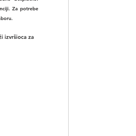
ciji
. Za potrebe 
mboru.
 izvršioca za 