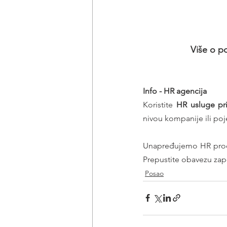
Više o p
Info - HR agencija 
Koristite 
HR usluge pr
nivou kompanije ili poj
Unapređujemo HR proce
Prepustite obavezu zap
Posao