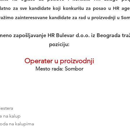
platno za sve kandidate koji konkurišu za posao u 
HR agen
tražimo zainteresovane kandidate za rad u proizvodnji u So
meno zapošljavanje HR Bulevar d.o.o. iz Beograda traži
poziciju:
Operater u proizvodnji
Mesto rada: Sombor
iestera
ne na kalup
zvoda na kalupima