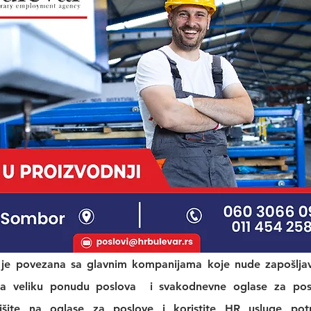
 je povezana sa glavnim kompanijama koje nude zapošljava
a veliku 
ponudu poslova
  i svakodnevne 
oglase za po
išite na 
oglase za poslove
 i koristite 
HR usluge
 pot