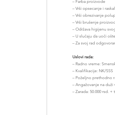
– Farba proizvode
– Vrši opsecanje i raska
– Vrši obrezivanje polu
– Vrši brušenje proizvo
– Održava higijenu svo
– U slučaju da uoči ošte
– Za svoj rad odgovoran
Uslovi rada:
– Radno vreme: Smensk
– Kvalifikacije: NK/SSS
– Poželjno prethodno r
– Angažovanje na duži
– Zarada: 50.000 rsd. +