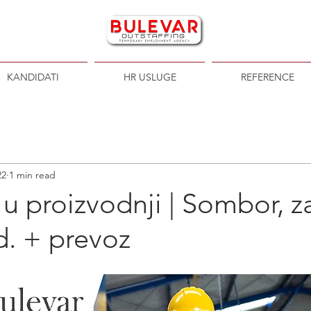
KANDIDATI
HR USLUGE
REFERENCE
22
1 min read
u proizvodnji | Sombor, z
d. + prevoz