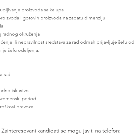
lupljivanje proizvoda sa kalupa
proizvoda i gotovih proizvoda na zadatu dimenziju
da
g radnog okruženja
ćenje ili nepravilnost sredstava za rad odmah prijavljuje šefu od
 je šefu odeljenja.
i rad
adno iskustvo
 vremenski period
 troškovi prevoza
Zainteresovani kandidati se mogu javiti na telefon: