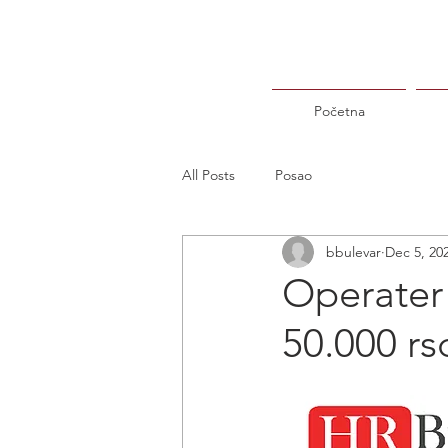
Početna
All Posts
Posao
bbulevar
Dec 5, 20
Operater 
50.000 rs