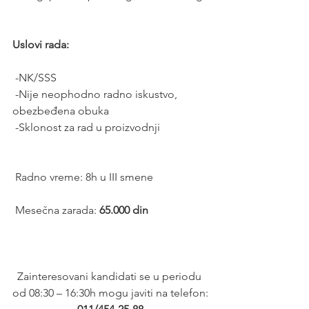
Uslovi rada: 
 -NK/SSS
 -Nije neophodno radno iskustvo, 
obezbeđena obuka
 -Sklonost za rad u proizvodnji 
 Radno vreme: 8h u III smene 
 Mesečna zarada: 
65.000 din
Zainteresovani kandidati se u periodu 
od 08:30 – 16:30h mogu javiti na telefon: