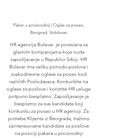
Paker u proizvodnji | Oglas za posao, 
Beograd, Voždovac 
HR agencija Bulevar  je povezana sa 
glavnim kompanijama koje nude 
zapošljavanje u Republici Srbiji. HR 
Bulevar ima veliku ponudu poslova i 
svakodnevne oglase za posao kod 
različith Poslodavaca. Konkurišite na 
oglase za poslove i koristite HR usluge 
potpuno besplatno. Zapošljavanje je 
besplatno za sve kandidate koji 
konkurišu za posao u HR agenciji. Za 
potrebe Klijenta iz Beograda, tražimo 
zainteresovane kandidate za poslove 
na poziciji pakera u proizvodnji.