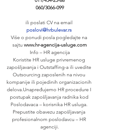
011/454-25-88
060/3066-099
ili poslati CV na email 
poslovi@hrbulevar.rs 
Više o ponudi posla pogledajte na 
sajtu 
www.hr-agencija-usluge.com
Info – HR agencija
Koristite HR usluge privremenog 
zapošljavanja i Outstaffing-a ili uvedite 
Outsourcing zaposlenih na nivou 
kompanije ili pojedinih organizacionih 
delova.Unapređujemo HR procedure I 
postupak zapošljavanja radnika kod 
Poslodavaca – korisnika HR usluga. 
Prepustite obavezu zapošljavanja 
profesionalnom poslodavcu – HR 
agenciji.