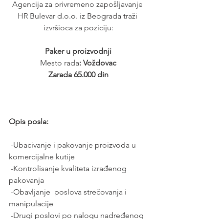
Agencija za privremeno zapošljavanje 
HR Bulevar d.o.o. iz Beograda traži 
izvršioca za poziciju:
Paker u proizvodnji
Mesto rada
: Voždovac
 Zarada 65.000 din 
Opis posla:
 -Ubacivanje i pakovanje proizvoda u 
komercijalne kutije
 -Kontrolisanje kvaliteta izrađenog 
pakovanja
 -Obavljanje  poslova strečovanja i 
manipulacije
 -Drugi poslovi po nalogu nadređenog 