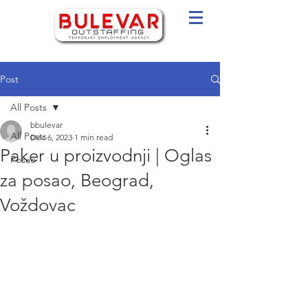
Post
All Posts
bbulevar
All Posts
Dec 6, 2023
1 min read
Paker u proizvodnji | Oglas
Posao
za posao, Beograd,
Voždovac