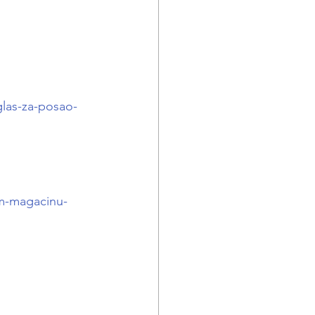
glas-za-posao-
m-magacinu-