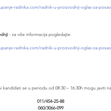
upanje-radnika.com/radnik-u-proizvodnji-oglas-za-posa
dnji
 - za više informacija pogledajte:
upanje-radnika.com/radnik-u-proizvodnji-oglas-za-posa
i kandidati se u periodu od 08:30 – 16:30h mogu javiti na
011/454-25-88
060/3066-099