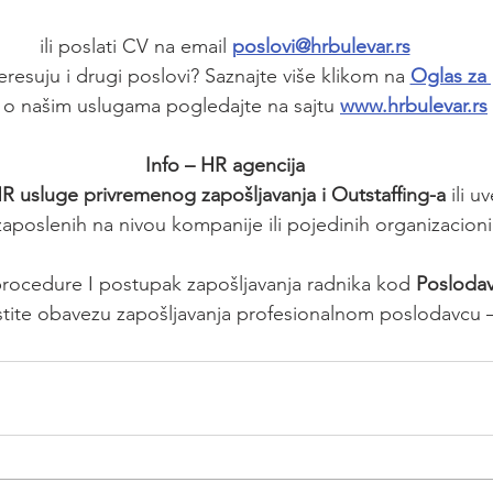
ili poslati CV na email 
poslovi@hrbulevar.rs
teresuju i drugi poslovi? Saznajte više klikom na 
Oglas za
 o našim uslugama pogledajte na sajtu 
www.hrbulevar.rs
Info – HR agencija
R usluge privremenog zapošljavanja i Outstaffing-a
 ili u
zaposlenih na nivou kompanije ili pojedinih organizacion
procedure I postupak zapošljavanja radnika kod 
Poslodav
stite obavezu zapošljavanja profesionalnom poslodavcu –