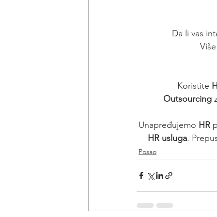
Da li vas in
Više
Koristite 
H
Outsourcing
 
Unapređujemo 
HR
 
HR usluga
. Prepu
Posao