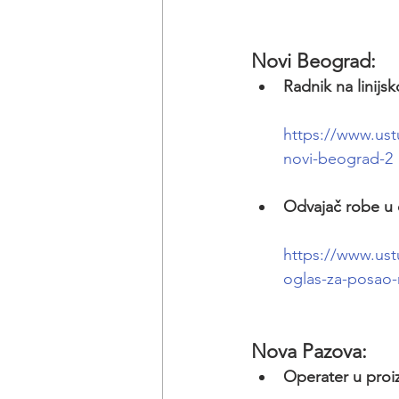
Novi Beograd:
Radnik na linijs
https://www.ust
novi-beograd-2
Odvajač robe u
https://www.us
oglas-za-posao
Nova Pazova:
Operater u proi