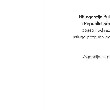
HR agencija Bul
u Republici Srbi
posao
 kod razl
usluge
 potpuno bes
Agencija za p