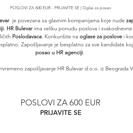
POSLOVI ZA 600 EUR - PRIJAVITE SE | Oglas za posao
evar
  je povezana sa glavnim kompanijama koje nude 
za
ji
. 
HR Bulevar
 ima veliku ponudu poslova i svakodnevne
ičith 
Poslodavaca
. Konkurišite na 
oglase za poslove
 i ko
platno. Zapošljavanje je besplatno za sve kandidate koji
posao u HR agenciji
. 
rivremeno zapošljavanje HR Bulevar d.o.o. iz Beograda 
POSLOVI ZA 600 EUR
PRIJAVITE SE