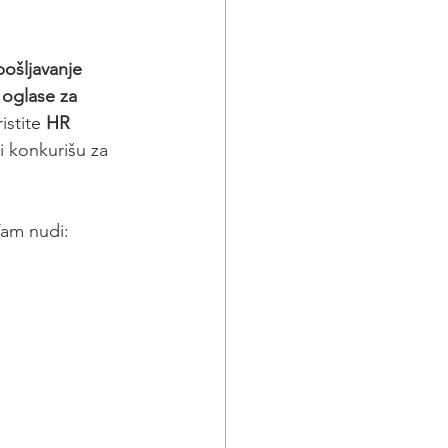
pošljavanje 
 
oglase za 
ristite 
HR 
 konkurišu za 
Vam nudi: