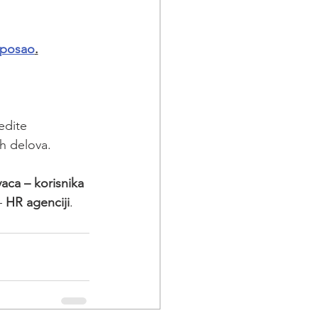
 posao
.
vedite 
ih delova.
aca – korisnika 
 
HR agenciji
.