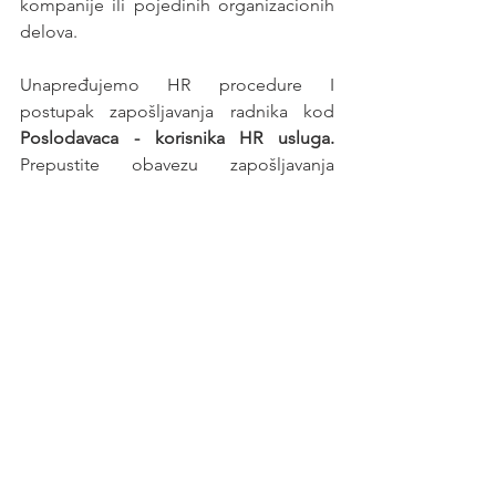
kompanije ili pojedinih organizacionih 
delova.
Unapređujemo HR procedure I 
postupak zapošljavanja radnika kod 
Poslodavaca - korisnika HR usluga. 
Prepustite obavezu zapošljavanja 
profesionalnom poslodavcu - 
HR 
agenciji
.
Posao
See All
Recent Posts