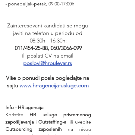
- ponedeljak-petak, 09:00-17:00h
Zainteresovani kandidati se mogu 
javiti na telefon u periodu od 
08:30h - 16:30h:
011/454-25-88, 060/3066-099
ili poslati CV na email 
poslovi@hrbulevar.rs
Više o ponudi posla pogledajte na 
sajtu 
www.hr-agencija-usluge.com
Info - HR agencija 
Koristite 
HR usluge privremenog 
zapošljavanja
 i 
Outstaffing-a
  ili uvedite 
Outsourcing zaposlenih
 na nivou 