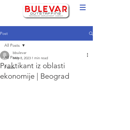
Post
All Posts
bbulevar
All Posts
May 8, 2023
1 min read
Praktikant iz oblasti
Posao
ekonomije | Beograd