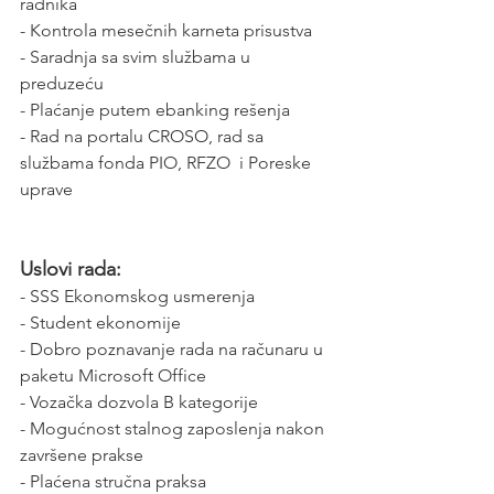
radnika  
- Kontrola mesečnih karneta prisustva  
- Saradnja sa svim službama u 
preduzeću  
- Plaćanje putem ebanking rešenja  
- Rad na portalu CROSO, rad sa 
službama fonda PIO, RFZO  i Poreske 
uprave  
Uslovi rada:
- SSS Ekonomskog usmerenja
- Student ekonomije
- Dobro poznavanje rada na računaru u 
paketu Microsoft Office 
- Vozačka dozvola B kategorije
- Mogućnost stalnog zaposlenja nakon 
završene prakse
- Plaćena stručna praksa