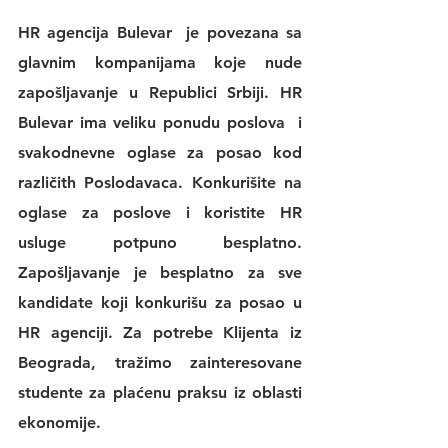
HR agencija Bulevar
  je povezana sa 
glavnim kompanijama koje nude 
zapošljavanje u Republici Srbiji. 
HR 
Bulevar 
ima veliku 
ponudu poslova
  i 
svakodnevne 
oglase za posao
 kod 
različith Poslodavaca. Konkurišite na 
oglase za poslove
 i koristite 
HR 
usluge
 potpuno besplatno. 
Zapošljavanje je besplatno za sve 
kandidate koji konkurišu za posao u 
HR agenciji
. Za potrebe Klijenta iz 
Beograda, tražimo zainteresovane 
studente za plaćenu praksu iz oblasti 
ekonomije.