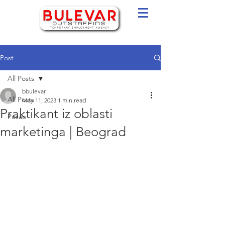
Post
All Posts
bbulevar
All Posts
May 11, 2023
1 min read
Praktikant iz oblasti
Posao
marketinga | Beograd