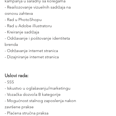
kampanja u saradnji sa kolegama
- Reailozovanje vizuelnih sadržaja na 
osnovu zahteva
- Rad u PhotoShopu
- Rad u Adobe illustratoru
- Kreiranje sadržaja
- Održavanje i poštovanje identiteta 
brenda
- Održavanje internet stranica
- Dizajniranje internet stranica
Uslovi rada:
- SSS
- Iskustvo u oglašavanju/marketingu
- Vozačka dozvola B kategorije
- Mogućnost stalnog zaposlenja nakon 
završene prakse
- Plaćena stručna praksa