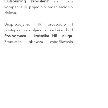
Outsourcing zaposlenih
 na nivou 
kompanije ili pojedinih organizacionih 
delova.
Unapređujemo HR procedure I 
postupak zapošljavanja radnika kod 
Poslodavaca - korisnika HR usluga. 
Prepustite obavezu zapošljavanja 
profesionalnom poslodavcu - 
HR 
agenciji
.
Posao
See All
Recent Posts