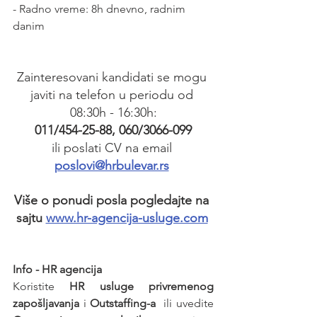
- Radno vreme: 8h dnevno, radnim 
danim
Zainteresovani kandidati se mogu 
javiti na telefon u periodu od 
08:30h - 16:30h:
011/454-25-88, 060/3066-099
ili poslati CV na email 
poslovi@hrbulevar.rs
Više o ponudi posla pogledajte na 
sajtu 
www.hr-agencija-usluge.com
Info - HR agencija 
Koristite 
HR usluge privremenog 
zapošljavanja
 i 
Outstaffing-a
  ili uvedite 