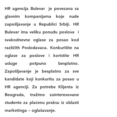
HR agencija Bulevar
  je povezana sa 
glavnim kompanijama koje nude 
zapošljavanje u Republici Srbiji. 
HR 
Bulevar 
ima veliku 
ponudu poslova
  i 
svakodnevne 
oglase za posao
 kod 
različith Poslodavaca. Konkurišite na 
oglase za poslove
 i koristite 
HR 
usluge
 potpuno besplatno. 
Zapošljavanje je besplatno za sve 
kandidate koji konkurišu za posao u 
HR agenciji
. Za potrebe Klijenta iz 
Beograda, tražimo zainteresovane 
studente za plaćenu praksu iz oblasti 
marketinga – oglašavanje.