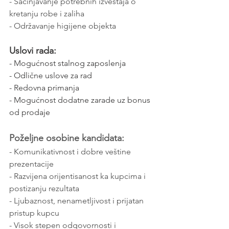
- Sačinjavanje potrebnih izveštaja o 
kretanju robe i zaliha
- Održavanje higijene objekta
Uslovi rada:
- Mogućnost stalnog zaposlenja
- Odlične uslove za rad
- Redovna primanja
- Mogućnost dodatne zarade uz bonus 
od prodaje
Poželjne osobine kandidata:
- Komunikativnost i dobre veštine 
prezentacije
- Razvijena orijentisanost ka kupcima i 
postizanju rezultata
- Ljubaznost, nenametljivost i prijatan 
pristup kupcu
- Visok stepen odgovornosti i 