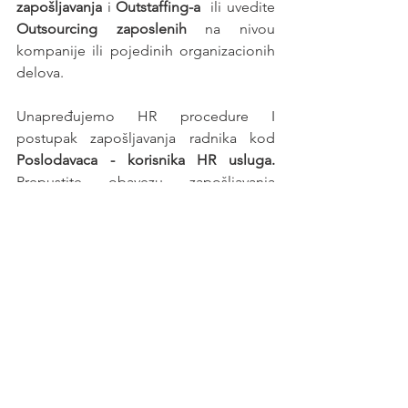
zapošljavanja
 i 
Outstaffing-a
  ili uvedite 
Outsourcing zaposlenih
 na nivou 
kompanije ili pojedinih organizacionih 
delova.
Unapređujemo HR procedure I 
postupak zapošljavanja radnika kod 
Poslodavaca - korisnika HR usluga. 
Prepustite obavezu zapošljavanja 
profesionalnom poslodavcu - 
HR 
agenciji
.
Posao
See All
Recent Posts