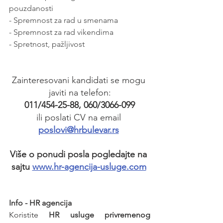
pouzdanosti
- Spremnost za rad u smenama
- Spremnost za rad vikendima
- Spretnost, pažljivost
Zainteresovani kandidati se mogu 
javiti na telefon:
011/454-25-88, 060/3066-099
ili poslati CV na email 
poslovi@hrbulevar.rs
Više o ponudi posla pogledajte na 
sajtu 
www.hr-agencija-usluge.com
Info - HR agencija 
Koristite 
HR usluge privremenog 