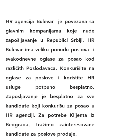
HR agencija Bulevar
  je povezana sa 
glavnim kompanijama koje nude 
zapošljavanje u Republici Srbiji. 
HR 
Bulevar 
ima veliku 
ponudu poslova
  i 
svakodnevne 
oglase za posao
 kod 
različith Poslodavaca. Konkurišite na 
oglase za poslove
 i koristite 
HR 
usluge
 potpuno besplatno. 
Zapošljavanje je besplatno za sve 
kandidate koji konkurišu za posao u 
HR agenciji
. Za potrebe Klijenta iz 
Beograda, tražimo zainteresovane 
kandidate za poslove prodaje.