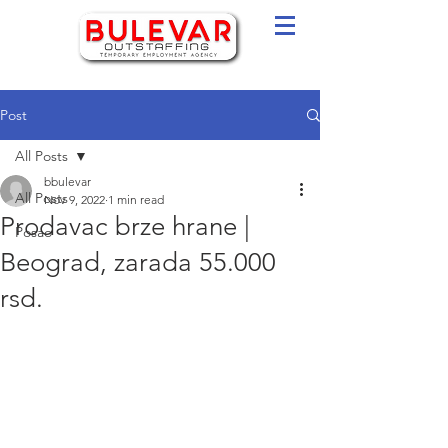
Post
All Posts
bbulevar
All Posts
Nov 9, 2022
1 min read
Prodavac brze hrane |
Posao
Beograd, zarada 55.000
rsd.