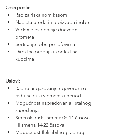
Opis posla:
Rad za fiskalnom kasom
Naplata prodatih proizvoda i robe
Vođenje evidencije dnevnog 
prometa
Sortiranje robe po rafovima
Direktna prodaja i kontakt sa 
kupcima
Uslovi:
Radno angažovanje ugovorom o 
radu na duži vremenski period
Mogućnost napredovanja i stalnog 
zaposlenja
Smenski rad: I smena 06-14 časova 
i II smena 14-22 časova
Mogućnost fleksibilnog radnog 