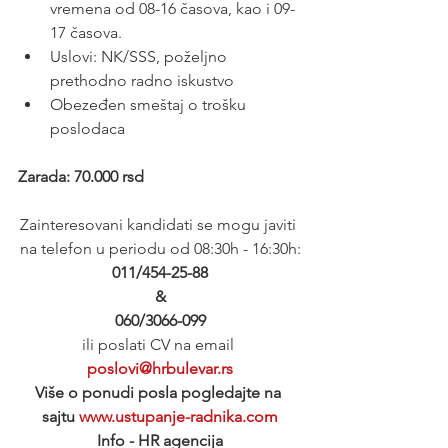
vremena od 08-16 časova, kao i 09-
17 časova.
Uslovi: NK/SSS, poželjno 
prethodno radno iskustvo
Obezeđen smeštaj o trošku 
poslodaca
Zarada: 70.000 rsd
Zainteresovani kandidati se mogu javiti 
na telefon u periodu od 08:30h - 16:30h:
011/454-25-88
&
060/3066-099
ili poslati CV na email 
poslovi@hrbulevar.rs
Više o ponudi posla pogledajte na 
sajtu 
www.ustupanje-radnika.com
Info - HR agencija