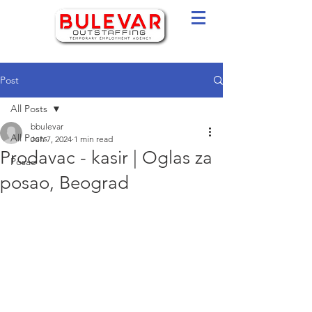
Post
All Posts
bbulevar
All Posts
Jun 7, 2024
1 min read
Prodavac - kasir | Oglas za
Posao
posao, Beograd