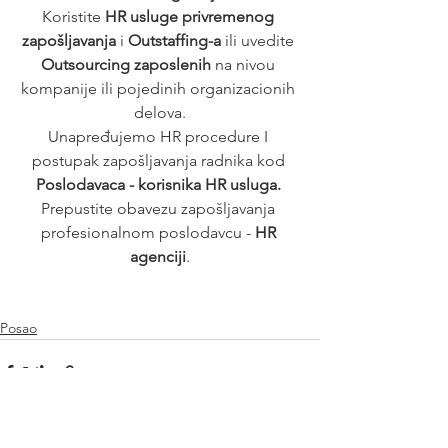
Koristite 
HR usluge privremenog 
zapošljavanja
 i 
Outstaffing-a
 ili uvedite 
Outsourcing zaposlenih
 na nivou 
kompanije ili pojedinih organizacionih 
delova.
Unapređujemo HR procedure I 
postupak zapošljavanja radnika kod 
Poslodavaca - korisnika HR usluga. 
Prepustite obavezu zapošljavanja 
profesionalnom poslodavcu - 
HR 
agenciji
.
Posao