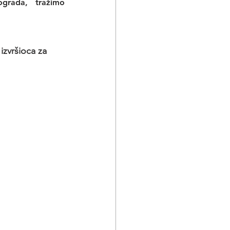
rada, tražimo 
izvršioca za 