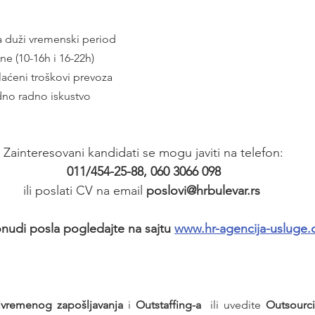
 duži vremenski period
ne (10-16h i 16-22h)
plaćeni troškovi prevoza
dno radno iskustvo
Zainteresovani kandidati se mogu javiti na telefon:
011/454-25-88, 060 3066 098
ili poslati CV na email 
poslovi@hrbulevar.rs 
nudi posla pogledajte na sajtu 
www.hr-agencija-usluge
ivremenog zapošljavanja
 i 
Outstaffing-a
  ili uvedite 
Outsourc