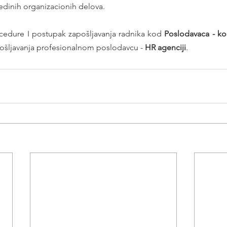
edinih organizacionih delova.
dure I postupak zapošljavanja radnika kod 
ošljavanja profesionalnom poslodavcu - 
HR agenciji
.