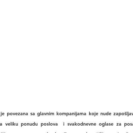
 je povezana sa glavnim kompanijama koje nude zapošljava
ma veliku ponudu poslova  i svakodnevne oglase za posao