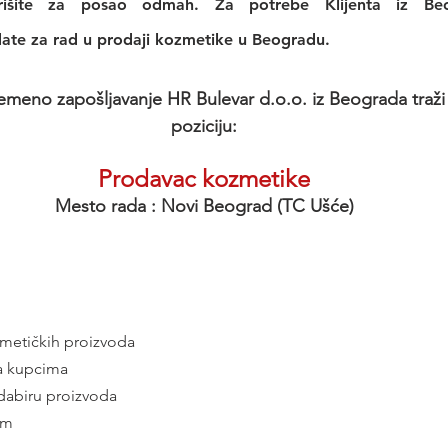
rišite za posao odmah. Za potrebe Klijenta iz Beog
ate za rad u prodaji kozmetike u Beogradu. 
emeno zapošljavanje HR Bulevar d.o.o. iz Beograda traži 
poziciju:
Prodavac kozmetike
Mesto rada : Novi Beograd (TC Ušće)
zmetičkih proizvoda
da kupcima
dabiru proizvoda
om