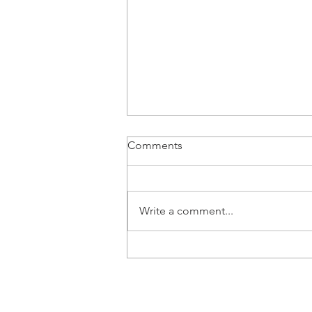
Comments
Write a comment...
Vozač B kategorije | Beograd
- Posao