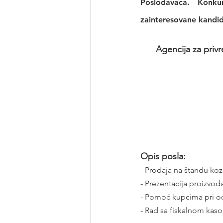
Poslodavaca. Konku
zainteresovane kandid
Agencija za privr
Opis posla:
- Prodaja na štandu ko
- Prezentacija proizvo
- Pomoć kupcima pri o
- Rad sa fiskalnom kas