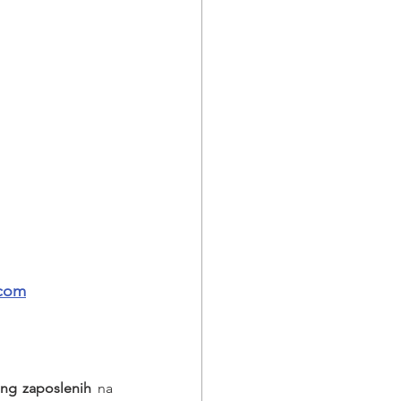
.com
ing zaposlenih
 na 