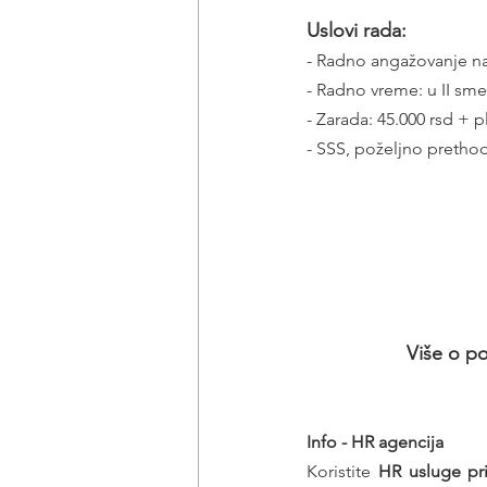
Uslovi rada:
- Radno angažovanje na
- Radno vreme: u II sme
- Zarada: 45.000 rsd + 
- SSS, poželjno pretho
Više o po
Info - HR agencija 
Koristite 
HR usluge pr