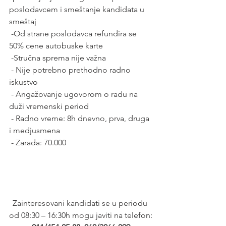
poslodavcem i smeštanje kandidata u 
smeštaj
 -Od strane poslodavca refundira se 
50% cene autobuske karte 
 -Stručna sprema nije važna
 - Nije potrebno prethodno radno 
iskustvo
 - Angažovanje ugovorom o radu na 
duži vremenski period
 - Radno vreme: 8h dnevno, prva, druga 
i medjusmena 
 - Zarada: 70.000 
Zainteresovani kandidati se u periodu 
od 08:30 – 16:30h mogu javiti na telefon: