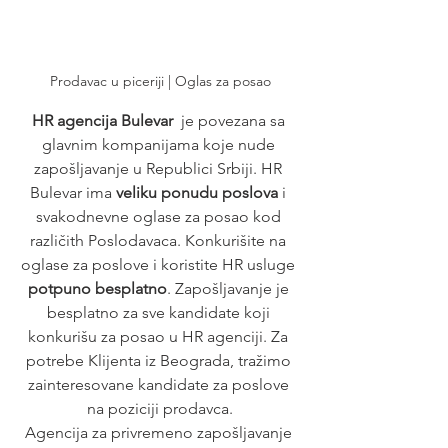
Prodavac u piceriji | Oglas za posao
HR agencija Bulevar
  je povezana sa 
glavnim kompanijama koje nude 
zapošljavanje u Republici Srbiji. HR 
Bulevar ima
 veliku ponudu poslova
 i 
svakodnevne oglase za posao kod 
različith Poslodavaca. Konkurišite na 
oglase za poslove i koristite HR usluge
potpuno besplatno
. Zapošljavanje je 
besplatno za sve kandidate koji 
konkurišu za posao u HR agenciji. Za 
potrebe Klijenta iz Beograda, tražimo 
zainteresovane kandidate za poslove 
na poziciji prodavca.
Agencija za privremeno zapošljavanje 