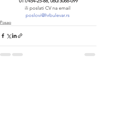
011/454-25-88, 060/3066-099
ili poslati CV na email 
poslovi@hrbulevar.rs 
Posao
See All
Recent Posts