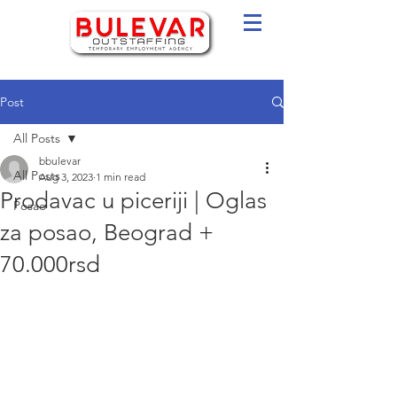
Post
All Posts
bbulevar
All Posts
Aug 3, 2023
1 min read
Prodavac u piceriji | Oglas
Posao
za posao, Beograd +
70.000rsd