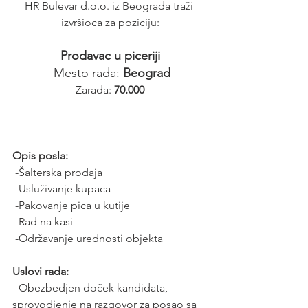
HR Bulevar d.o.o. iz Beograda traži 
izvršioca za poziciju:
Prodavac u piceriji
 Mesto rada: 
Beograd
Zarada: 
70.000
Opis posla:
 -Šalterska prodaja
 -Usluživanje kupaca
 -Pakovanje pica u kutije
 -Rad na kasi
 -Održavanje urednosti objekta
Uslovi rada:
 -Obezbedjen doček kandidata, 
sprovodjenje na razgovor za posao sa 