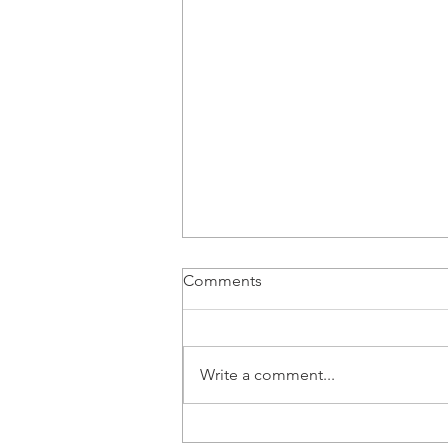
Comments
Write a comment...
Vozač B kategorije | Beograd