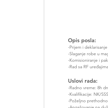
Opis posla:
-Prijem i deklarisanj
-Slaganje robe u ma
-Komisioniranje i pa
-Rad sa RF uređajim
Uslovi rada:
-Radno vreme: 8h dn
-Kvalifikacije: NK/SSS
-Poželjno prethodno
-Angažovanje na duž