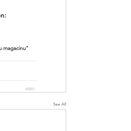
on:
u magacinu“
See All