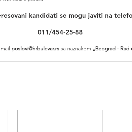
eresovani kandidati se mogu javiti na telef
011/454-25-88
email 
poslovi@hrbulevar.rs 
sa naznakom 
„Beograd - Rad 