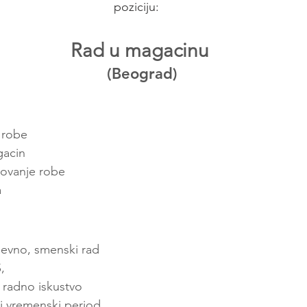
poziciju:  
Rad u magacinu
(Beograd)
e robe
gacin
kovanje robe 
a
evno, smenski rad
,
 radno iskustvo
i vremenski period