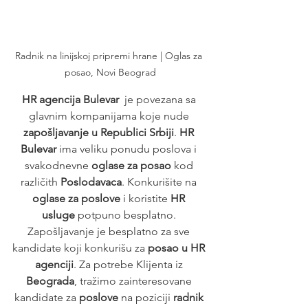
Radnik na linijskoj pripremi hrane | Oglas za 
posao, Novi Beograd
HR agencija Bulevar
  je povezana sa 
glavnim kompanijama koje nude 
zapošljavanje u Republici Srbiji
. 
HR 
Bulevar
 ima veliku ponudu poslova i 
svakodnevne 
oglase za posao
 kod 
različith 
Poslodavaca
. Konkurišite na 
oglase za poslove
 i koristite 
HR 
usluge
 potpuno besplatno. 
Zapošljavanje je besplatno za sve 
kandidate koji konkurišu za 
posao u HR 
agenciji
. Za potrebe Klijenta iz 
Beograda
, tražimo zainteresovane 
kandidate za 
poslove
 na poziciji 
radnik 