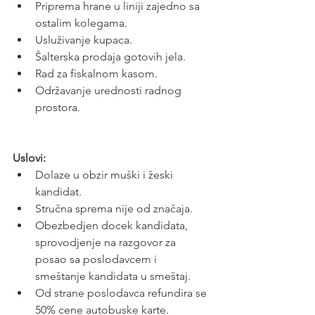
Priprema hrane u liniji zajedno sa 
ostalim kolegama.
Usluživanje kupaca.
Šalterska prodaja gotovih jela.
Rad za fiskalnom kasom.
Održavanje urednosti radnog 
prostora.
Uslovi:
Dolaze u obzir muški i žeski 
kandidat.
Stručna sprema nije od značaja.
Obezbedjen docek kandidata, 
sprovodjenje na razgovor za 
posao sa poslodavcem i 
smeštanje kandidata u smeštaj.
Od strane poslodavca refundira se 
50% cene autobuske karte.