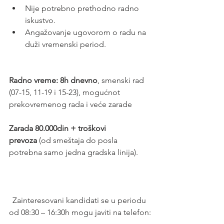
Nije potrebno prethodno radno 
iskustvo.
Angažovanje ugovorom o radu na 
duži vremenski period.
Radno vreme: 8h dnevno
, smenski rad 
(07-15, 11-19 i 15-23), mogućnot 
prekovremenog rada i veće zarade
Zarada 80.000din + troškovi 
prevoza
 (od smeštaja do posla 
potrebna samo jedna gradska linija).
Zainteresovani kandidati se u periodu 
od 08:30 – 16:30h mogu javiti na telefon: