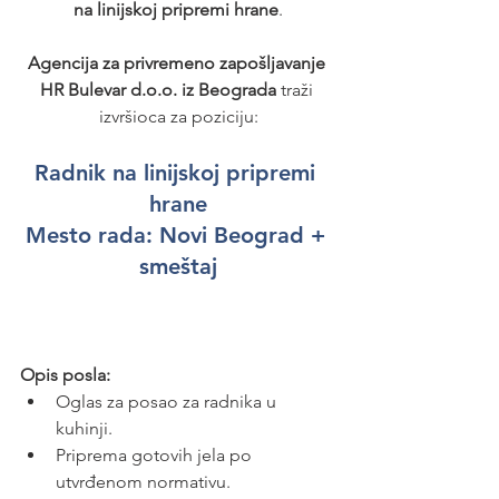
na linijskoj pripremi hrane
.
Agencija za privremeno zapošljavanje 
HR Bulevar d.o.o. iz Beograda
 traži 
izvršioca za poziciju:
Radnik na linijskoj pripremi 
hrane
Mesto rada: 
Novi Beograd + 
smeštaj
Opis posla:
Oglas za posao za radnika u 
kuhinji.
Priprema gotovih jela po 
utvrđenom normativu.