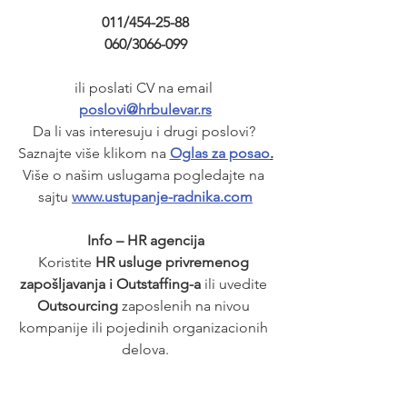
011/454-25-88
060/3066-099
ili poslati CV na email 
poslovi@hrbulevar.rs
Da li vas interesuju i drugi poslovi? 
Saznajte više klikom na 
Oglas za posao
.
Više o našim uslugama pogledajte na 
sajtu 
www.ustupanje-radnika.com
Info – HR agencija
Koristite 
HR usluge privremenog 
zapošljavanja i Outstaffing-a
 ili uvedite 
Outsourcing
 zaposlenih na nivou 
kompanije ili pojedinih organizacionih 
delova.
Unapređujemo 
HR
 procedure I 