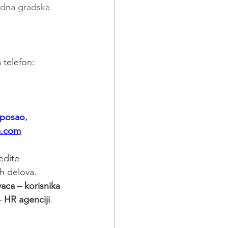
edna gradska 
 telefon:
 posao
.
a.com
vedite 
ih delova.
aca – korisnika 
 
HR agenciji
.