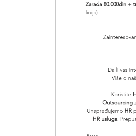
Zarada 80.000din + t
linija).
Zainteresovan
Da li vas in
Više o na
Koristite 
H
Outsourcing
 
Unapređujemo 
HR
 
HR usluga
. Prepu
Posao