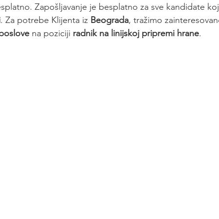
platno. Zapošljavanje je besplatno za sve kandidate koji
i
. Za potrebe Klijenta iz 
Beograda
, tražimo zainteresovan
poslove
 na poziciji 
radnik na linijskoj pripremi hrane
.