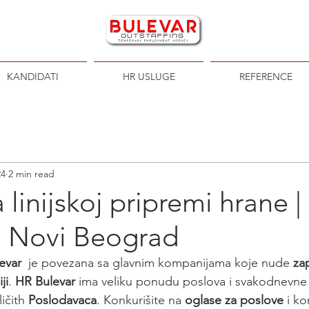
KANDIDATI
HR USLUGE
REFERENCE
24
2 min read
 linijskoj pripremi hrane 
, Novi Beograd
evar
  je povezana sa glavnim kompanijama koje nude 
za
ji
. 
HR Bulevar
 ima veliku ponudu poslova i svakodnevne
ičith 
Poslodavaca
. Konkurišite na 
oglase za poslove
 i ko