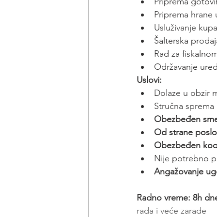
Priprema gotovi
Priprema hrane u
Usluživanje kupa
Šalterska prodaj
Rad za fiskalno
Održavanje ured
Uslovi:
Dolaze u obzir m
Stručna sprema 
Obezbeđen smeš
Od strane poslo
Obezbeđen koord
Nije potrebno p
Angažovanje ugo
Radno vreme: 8h dn
rada i veće zarade