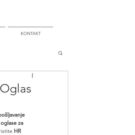
KONTAKT
| Oglas
pošljavanje 
 
oglase za 
ristite 
HR 