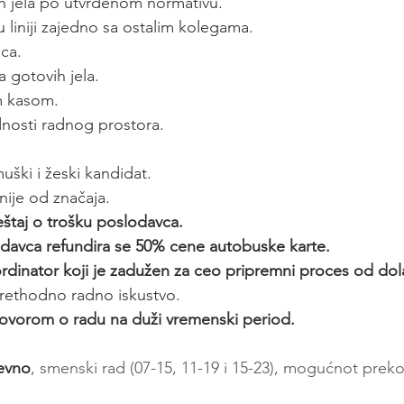
h jela po utvrđenom normativu.
 liniji zajedno sa ostalim kolegama.
ca.
a gotovih jela.
m kasom.
nosti radnog prostora.
uški i žeski kandidat.
nije od značaja.
taj o trošku poslodavca.
davca refundira se 50% cene autobuske karte.
inator koji je zadužen za ceo pripremni proces od dol
rethodno radno iskustvo.
vorom o radu na duži vremenski period.
evno
, smenski rad (07-15, 11-19 i 15-23), mogućnot pre