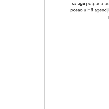
usluge
 potpuno bes
posao u HR agencij