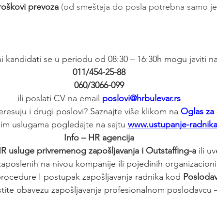
roškovi prevoza
 (od smeštaja do posla potrebna samo j
i kandidati se u periodu od 08:30 – 16:30h mogu javiti na
011/454-25-88
060/3066-099
ili poslati CV na email 
poslovi@hrbulevar.rs
teresuju i drugi poslovi? Saznajte više klikom na 
Oglas za
šim uslugama pogledajte na sajtu 
www.ustupanje-radnik
Info – HR agencija
R usluge privremenog zapošljavanja i Outstaffing-a
 ili u
zaposlenih na nivou kompanije ili pojedinih organizacion
procedure I postupak zapošljavanja radnika kod 
Poslodav
stite obavezu zapošljavanja profesionalnom poslodavcu –