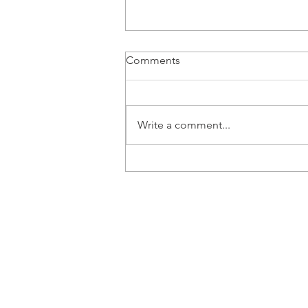
Comments
Write a comment...
Vozač B kategorije | Beograd
- Posao