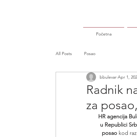
Početna
All Posts
Posao
bbulevar
Apr 1, 20
Radnik na
za posao
HR agencija Bul
u Republici Srbi
posao
 kod razl