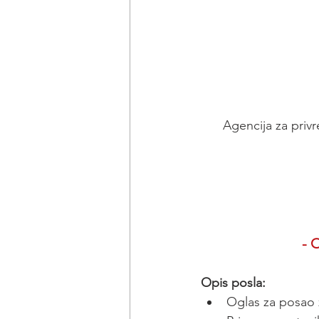
Agencija za privr
- 
Opis posla:
Oglas za posao z