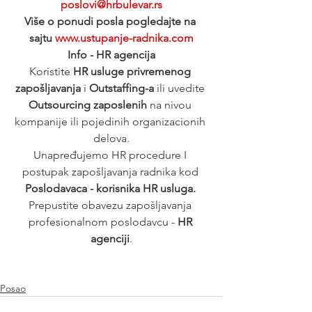
poslovi@hrbulevar.rs
Više o ponudi posla pogledajte na 
sajtu 
www.ustupanje-radnika.com
Info - HR agencija
Koristite 
HR usluge privremenog 
zapošljavanja
 i 
Outstaffing-a
 ili uvedite 
Outsourcing zaposlenih
 na nivou 
kompanije ili pojedinih organizacionih 
delova.
Unapređujemo HR procedure I 
postupak zapošljavanja radnika kod 
Poslodavaca - korisnika HR usluga. 
Prepustite obavezu zapošljavanja 
profesionalnom poslodavcu - 
HR 
agenciji
.
Posao