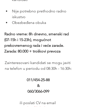
Nije potrebno prethodno radno 
iskustvo
Obezbeđena obuka
Radno vreme: 8h dnevno, smenski rad 
(07-15h i 15-23h), mogućnot 
prekovremenog rada i veće zarade.
Zarada: 80.000 + troškovi prevoza 
Zainteresovani kandidati se mogu javiti 
na telefon u periodu od 08:30h - 16:30h:
011/454-25-88
&
060/3066-099
ili poslati CV na email 