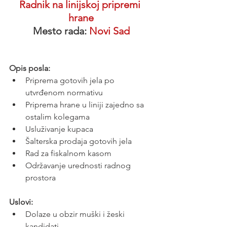
Radnik na linijskoj pripremi 
hrane
Mesto rada: 
Novi Sad
Opis posla:
Priprema gotovih jela po 
utvrđenom normativu
Priprema hrane u liniji zajedno sa 
ostalim kolegama
Usluživanje kupaca
Šalterska prodaja gotovih jela
Rad za fiskalnom kasom
Održavanje urednosti radnog 
prostora
Uslovi:
Dolaze u obzir muški i žeski 
kandidati