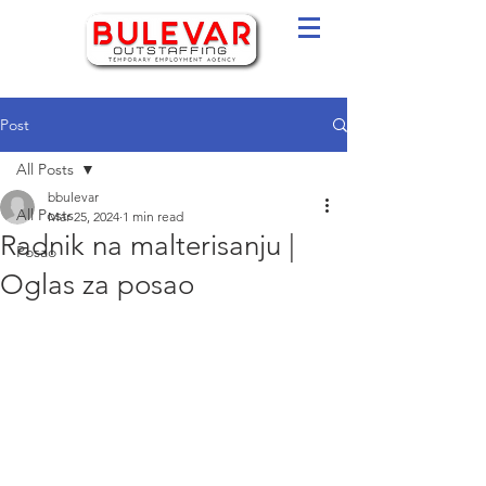
Post
All Posts
bbulevar
All Posts
Mar 25, 2024
1 min read
Radnik na malterisanju |
Posao
Oglas za posao