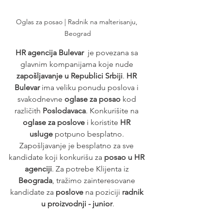
Oglas za posao | Radnik na malterisanju, 
Beograd
HR agencija Bulevar
  je povezana sa 
glavnim kompanijama koje nude 
zapošljavanje u Republici Srbiji
. 
HR 
Bulevar
 ima veliku ponudu poslova i 
svakodnevne 
oglase za posao
 kod 
različith 
Poslodavaca
. Konkurišite na 
oglase za poslove
 i koristite 
HR 
usluge
 potpuno besplatno. 
Zapošljavanje je besplatno za sve 
kandidate koji konkurišu za 
posao u HR 
agenciji
. Za potrebe Klijenta iz 
Beograda
, tražimo zainteresovane 
kandidate za 
poslove
 na poziciji 
radnik 
u proizvodnji - junior
.