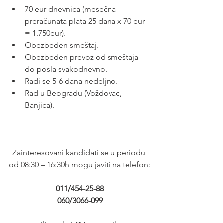
70 eur dnevnica (mesečna 
preračunata plata 25 dana x 70 eur 
= 1.750eur).
Obezbeđen smeštaj.
Obezbeđen prevoz od smeštaja 
do posla svakodnevno.
Radi se 5-6 dana nedeljno.
Rad u Beogradu (Voždovac, 
Banjica).
Zainteresovani kandidati se u periodu 
od 08:30 – 16:30h mogu javiti na telefon:
011/454-25-88
060/3066-099