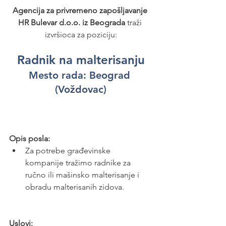
Agencija za privremeno zapošljavanje 
HR Bulevar d.o.o. iz Beograda
 traži 
izvršioca za poziciju:
Radnik na malterisanju
Mesto rada: 
Beograd 
(Voždovac)
Opis posla:
Za potrebe građevinske 
kompanije tražimo radnike za 
ručno ili mašinsko malterisanje i 
obradu malterisanih zidova.
Uslovi: