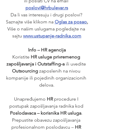
ili poslati CV na email 
poslovi@hrbulevar.rs
Da li vas interesuju i drugi poslovi? 
Saznajte više klikom na 
Oglas za posao
.
Više o našim uslugama pogledajte na 
sajtu 
www.ustupanje-radnika.com
Info – HR agencija
Koristite 
HR usluge privremenog 
zapošljavanja i Outstaffing-a
 ili uvedite 
Outsourcing
 zaposlenih na nivou 
kompanije ili pojedinih organizacionih 
delova.
Unapređujemo 
HR
 procedure I 
postupak zapošljavanja radnika kod 
Poslodavaca – korisnika HR usluga
. 
Prepustite obavezu zapošljavanja 
profesionalnom poslodavcu – 
HR 