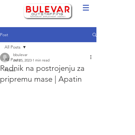
Post
All Posts
bbulevar
All Posts
Jul 25, 2023
1 min read
Radnik na postrojenju za
Posao
pripremu mase | Apatin