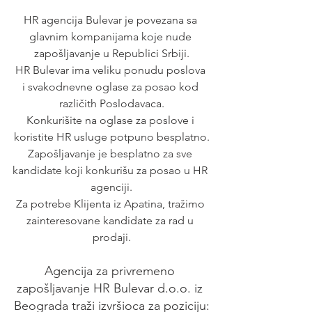
HR agencija Bulevar je povezana sa 
glavnim kompanijama koje nude 
zapošljavanje u Republici Srbiji.
HR Bulevar ima veliku ponudu poslova 
i svakodnevne oglase za posao kod 
različith Poslodavaca.
Konkurišite na oglase za poslove i 
koristite HR usluge potpuno besplatno.
Zapošljavanje je besplatno za sve 
kandidate koji konkurišu za posao u HR 
agenciji.
Za potrebe Klijenta iz Apatina, tražimo 
zainteresovane kandidate za rad u 
prodaji.
Agencija za privremeno 
zapošljavanje HR Bulevar d.o.o. iz 
Beograda traži izvršioca za poziciju: