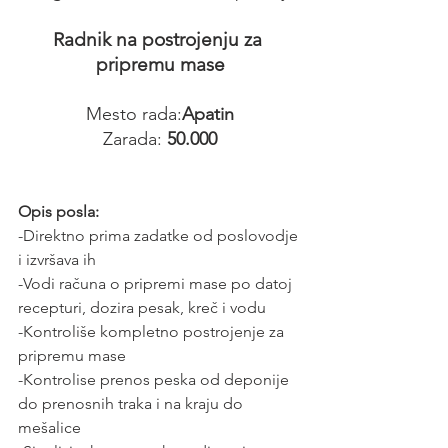
Radnik na postrojenju za 
pripremu mase
Mesto rada:
Apatin
Zarada: 
50.000
Opis posla:
-Direktno prima zadatke od poslovodje 
i izvršava ih
-Vodi računa o pripremi mase po datoj 
recepturi, dozira pesak, kreč i vodu
-Kontroliše kompletno postrojenje za 
pripremu mase
-Kontrolise prenos peska od deponije 
do prenosnih traka i na kraju do 
mešalice