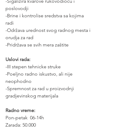
-Sigalizira kvarove rukovodiocu i 
poslovodji
-Brine i kontrolise sredstva sa kojima 
radi
-Održava urednost svog radnog mesta i 
orudja za rad
-Pridržava se svih mera zaštite
Uslovi rada:
-III stepen tehnicke struke
-Poeljno radno iskustvo, ali nije 
neophodno
-Spremnost za rad u proizvodnji 
gradjevinskog materijala
Radno vreme: 
Pon-petak  06-14h
Zarada: 50.000