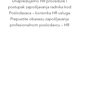
Unapređujemo HR procedure I 
postupak zapošljavanja radnika kod 
Poslodavaca – korisnika HR usluga.
Prepustite obavezu zapošljavanja 
profesionalnom poslodavcu – HR 
agenciji.
Posao
See All
Recent Posts