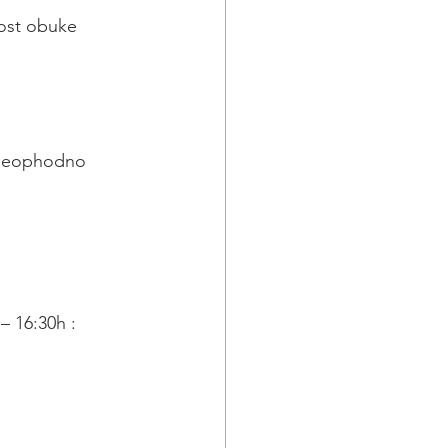
nost obuke
e neophodno
– 16:30h :