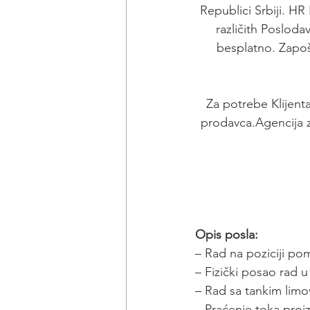
Republici Srbiji. H
različith Posloda
besplatno. Zapoš
Za potrebe Klijent
prodavca.Agencija za
Opis posla:
– Rad na poziciji pom
– Fizički posao rad u
– Rad sa tankim limo
– Praćenje toka proi