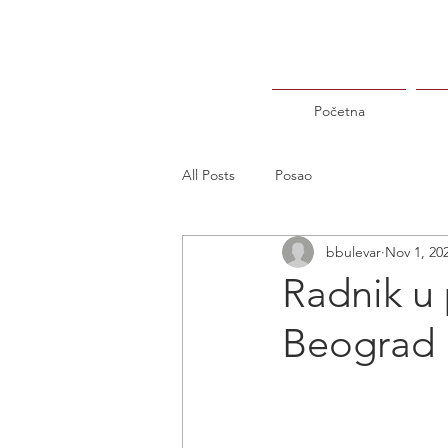
Početna
All Posts
Posao
bbulevar
Nov 1, 20
Radnik u 
Beograd