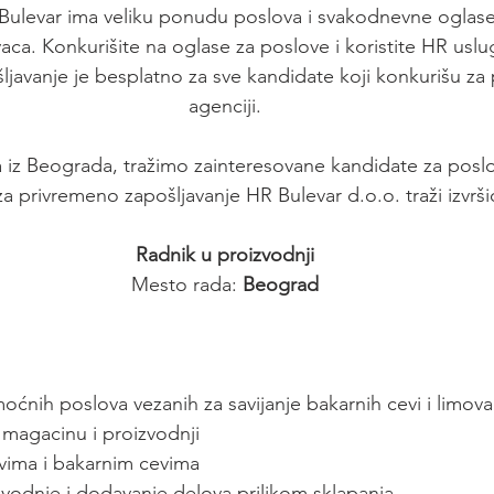
R Bulevar ima veliku ponudu poslova i svakodnevne oglas
vaca. Konkurišite na oglase za poslove i koristite HR us
ljavanje je besplatno za sve kandidate koji konkurišu za
agenciji.
a iz Beograda, tražimo zainteresovane kandidate za poslov
 privremeno zapošljavanje HR Bulevar d.o.o. traži izvršio
Radnik u proizvodnji
Mesto rada:
 Beograd
oćnih poslova vezanih za savijanje bakarnih cevi i limova
 magacinu i proizvodnji
vima i bakarnim cevima
zvodnje i dodavanje delova prilikom sklapanja