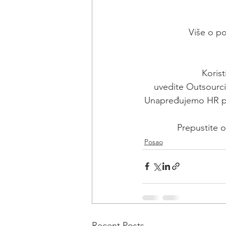
Više o po
Korist
uvedite Outsourci
Unapređujemo HR pro
Prepustite 
Posao
Recent Posts