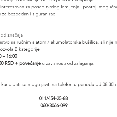
ainteresovan za posao tvrdog lemljenja , postoji moguć
za bezbedan i siguran rad
 od značaja
ustvo sa ručnim alatom / akumolatorska bušilica, ali nij
ozvola B kategorije
 – 16:00
,00 RSD + povećanje
 u zavisnosti od zalaganja.
 kandidati se mogu javiti na telefon u periodu od 08:30h 
011/454-25-88
 060/3066-099