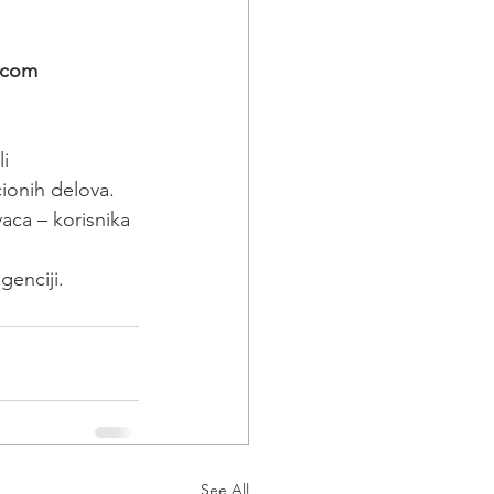
.com
li
ionih delova.
ca – korisnika 
enciji.
See All