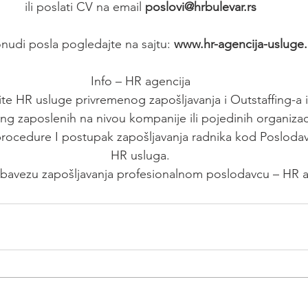
ili poslati CV na email 
poslovi@hrbulevar.rs
nudi posla pogledajte na sajtu:
 www.hr-agencija-usluge
Info – HR agencija
ite HR usluge privremenog zapošljavanja i Outstaffing-a i
ng zaposlenih na nivou kompanije ili pojedinih organizac
cedure I postupak zapošljavanja radnika kod Poslodava
HR usluga.
obavezu zapošljavanja profesionalnom poslodavcu – HR ag