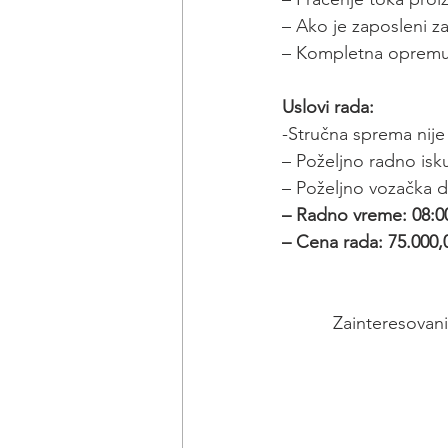
– Ako je zaposleni z
– Kompletna opremu 
Uslovi rada:
-Stručna sprema nije
– Poželjno radno isk
– Poželjno vozačka d
– Radno vreme: 08:00
– Cena rada: 75.000
Zainteresovani