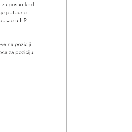
e za posao kod 
luge potpuno 
 posao u HR 
e na poziciji 
ca za poziciju: