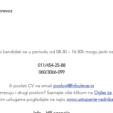
prevoz
i kandidati se u periodu od 08:30 – 16:30h mogu javiti na
011/454-25-88
060/3066-099
ili poslati CV na email 
poslovi@hrbulevar.rs
teresuju i drugi poslovi? Saznajte više klikom na 
Oglas za
šim uslugama pogledajte na sajtu 
www.ustupanje-radnik
Info – HR agencija