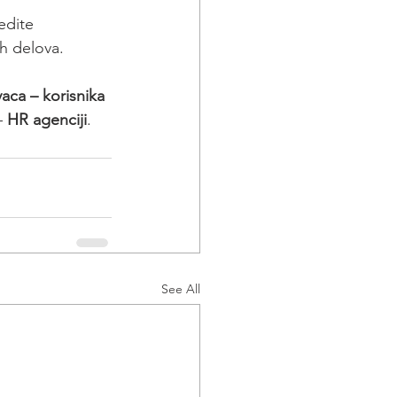
vedite 
ih delova.
aca – korisnika 
 
HR agenciji
.
See All