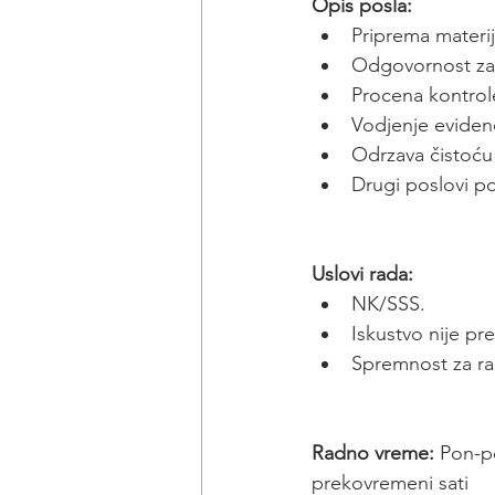
Opis posla:
Priprema materij
Odgovornost za 
Procena kontrole
Vodjenje evidenc
Odrzava čistoću
Drugi poslovi 
Uslovi rada:
NK/SSS.
Iskustvo nije p
Spremnost za ra
Radno vreme:
 Pon-p
prekovremeni sati