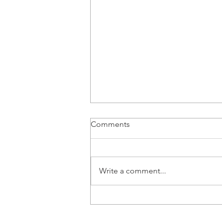
Comments
Write a comment...
Vozač B kategorije | Beograd
- Posao