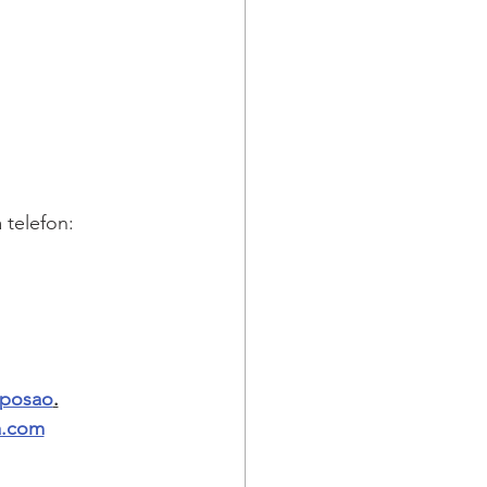
 telefon:
 posao
.
a.com