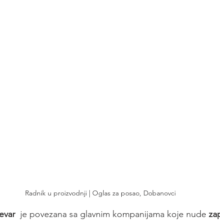
Radnik u proizvodnji | Oglas za posao, Dobanovci
evar
  je povezana sa glavnim kompanijama koje nude 
za