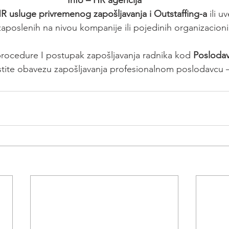
R usluge privremenog zapošljavanja i Outstaffing-a
 ili u
zaposlenih na nivou kompanije ili pojedinih organizacion
procedure I postupak zapošljavanja radnika kod 
Poslodav
stite obavezu zapošljavanja profesionalnom poslodavcu –