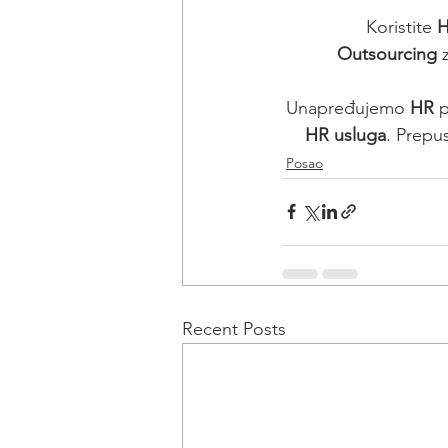
Koristite 
H
Outsourcing
 
Unapređujemo 
HR
 
HR usluga
. Prepu
Posao
Recent Posts