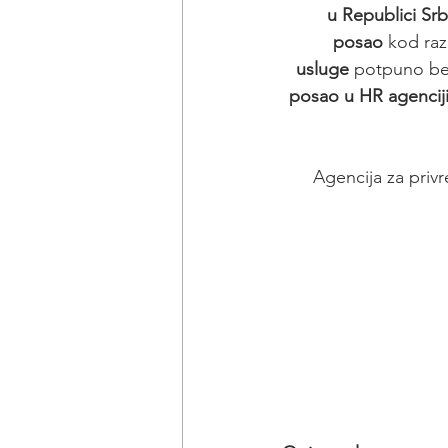
u Republici Srbi
posao
 kod razl
usluge
 potpuno bes
posao u HR agencij
Agencija za privr