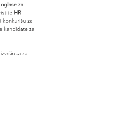
 
oglase za 
ristite 
HR 
 konkurišu za 
e kandidate za 
izvršioca za 