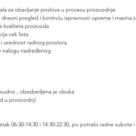
ala za obavljanje poslova u procesu proizvodnje
dnevni pregled i kontrolu ispravnosti opreme i masina 
 kvaliteta proizvoda
ija cek lista
 i urednost radnog prostora
po nalogu nadređenog
resudno , obezbedjena je obuka
d u proizvodnji
etak 06:30-14:30 i 14:30-22:30, po potrebi radne subote i