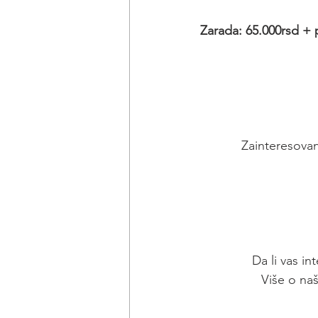
Zarada: 65.000rsd + 
Zainteresovan
Da li vas in
Više o na