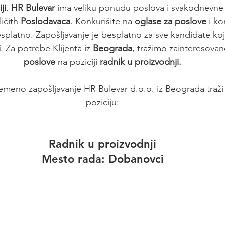
ji
. 
HR Bulevar
 ima veliku ponudu poslova i svakodnevne
ičith 
Poslodavaca
. Konkurišite na 
oglase za poslove
 i ko
platno. Zapošljavanje je besplatno za sve kandidate koji
i
. Za potrebe Klijenta iz 
Beograda
, tražimo zainteresovan
poslove
 na poziciji 
radnik u proizvodnji.
emeno zapošljavanje HR Bulevar d.o.o. iz Beograda traži 
poziciju:
Radnik u proizvodnji
Mesto rada: 
Dobanovci