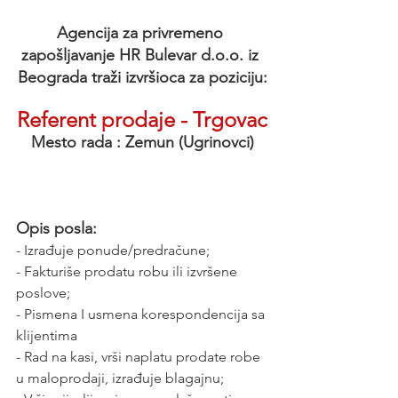
Agencija za privremeno 
zapošljavanje HR Bulevar d.o.o. iz 
Beograda traži izvršioca za poziciju:
Referent prodaje - Trgovac
Mesto rada : Zemun (Ugrinovci)
Opis posla:
- Izrađuje ponude/predračune;
- Fakturiše prodatu robu ili izvršene 
poslove;
- Pismena I usmena korespondencija sa 
klijentima
- Rad na kasi, vrši naplatu prodate robe 
u maloprodaji, izrađuje blagajnu;