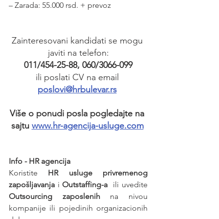
– Zarada: 55.000 rsd. + prevoz
Zainteresovani kandidati se mogu 
javiti na telefon:
011/454-25-88, 060/3066-099
ili poslati CV na email 
poslovi@hrbulevar.rs
Više o ponudi posla pogledajte na 
sajtu 
www.hr-agencija-usluge.com
Info - HR agencija 
Koristite 
HR usluge privremenog 
zapošljavanja
 i 
Outstaffing-a
  ili uvedite 
Outsourcing zaposlenih
 na nivou 
kompanije ili pojedinih organizacionih 