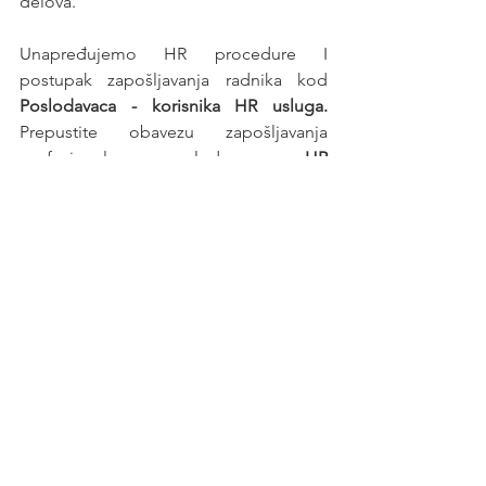
delova.
Unapređujemo HR procedure I 
postupak zapošljavanja radnika kod 
Poslodavaca - korisnika HR usluga. 
Prepustite obavezu zapošljavanja 
profesionalnom poslodavcu - 
HR 
agenciji
.
Posao
See All
Recent Posts