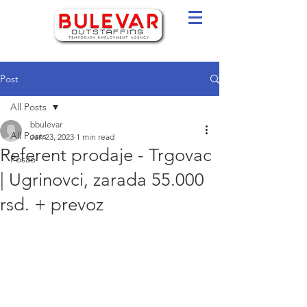
Post
All Posts
bbulevar
All Posts
Jan 23, 2023
1 min read
Referent prodaje - Trgovac
Posao
| Ugrinovci, zarada 55.000
rsd. + prevoz