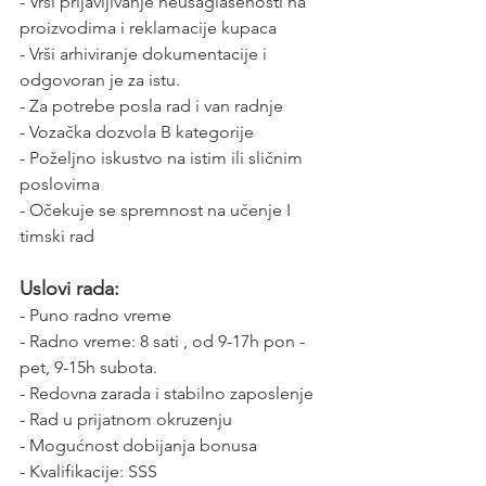
- Vrši prijavljivanje neusaglašenosti na 
proizvodima i reklamacije kupaca
- Vrši arhiviranje dokumentacije i 
odgovoran je za istu.
- Za potrebe posla rad i van radnje
- Vozačka dozvola B kategorije
- Poželjno iskustvo na istim ili sličnim 
poslovima
- Očekuje se spremnost na učenje I 
timski rad
Uslovi rada:
- Puno radno vreme
- Radno vreme: 8 sati , od 9-17h pon - 
pet, 9-15h subota.
- Redovna zarada i stabilno zaposlenje
- Rad u prijatnom okruzenju
- Mogućnost dobijanja bonusa
- Kvalifikacije: SSS