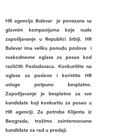
HR agencija Bulevar
  je povezana sa 
glavnim kompanijama koje nude 
zapošljavanje u Republici Srbiji. 
HR 
Bulevar 
ima veliku 
ponudu poslova
  i 
svakodnevne 
oglase za posao
 kod 
različith Poslodavaca. Konkurišite na 
oglase za poslove
 i koristite 
HR 
usluge
 potpuno besplatno. 
Zapošljavanje je besplatno za sve 
kandidate koji konkurišu za posao u 
HR agenciji
. Za potrebe Klijenta iz 
Beograda, tražimo zainteresovane 
kandidate za rad u prodaji.