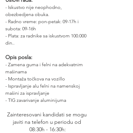
- Iskustvo nije neophodno, 
obezbedjena obuka.
- Radno vreme: pon-petak: 09-17h i 
subota: 09-16h
- 
Plata: za radnike sa iskustvom 100.000 
din.
.
Opis posla:
- Zamena guma i felni na adekvatnim 
mašinama
- Montaža točkova na vozillo
- Ispravljanje alu felni na namenskoj 
mašini za ispravljanje
- TIG zavarivanje aluminijuma
Zainteresovani kandidati se mogu 
javiti na telefon u periodu od 
08:30h - 16:30h: