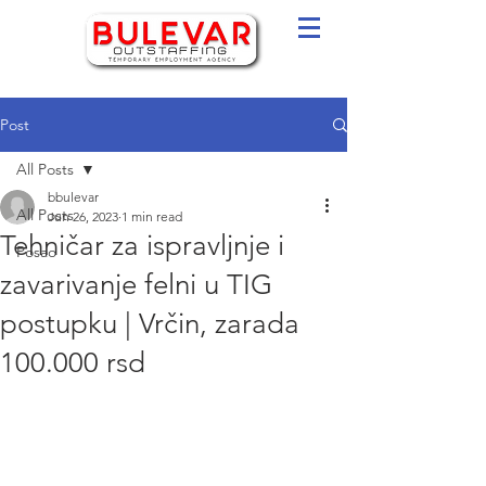
Post
All Posts
bbulevar
All Posts
Jun 26, 2023
1 min read
Tehničar za ispravljnje i
Posao
zavarivanje felni u TIG
postupku | Vrčin, zarada
100.000 rsd