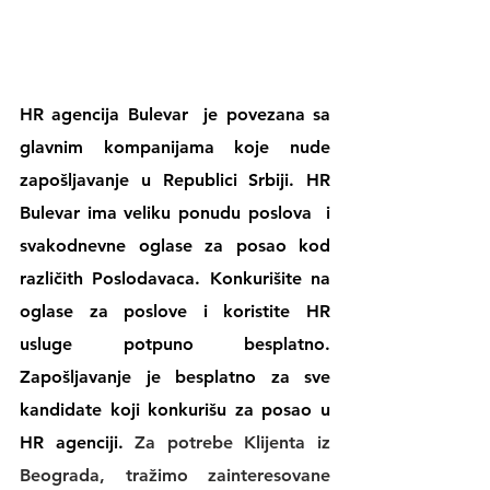
HR agencija Bulevar
  je povezana sa 
glavnim kompanijama koje nude 
zapošljavanje u Republici Srbiji. 
HR 
Bulevar 
ima veliku 
ponudu poslova
  i 
svakodnevne 
oglase za posao
 kod 
različith Poslodavaca. Konkurišite na 
oglase za poslove
 i koristite 
HR 
usluge
 potpuno besplatno. 
Zapošljavanje je besplatno za sve 
kandidate koji konkurišu za posao u 
HR agenciji
. 
Za potrebe Klijenta iz 
Beograda, tražimo zainteresovane 