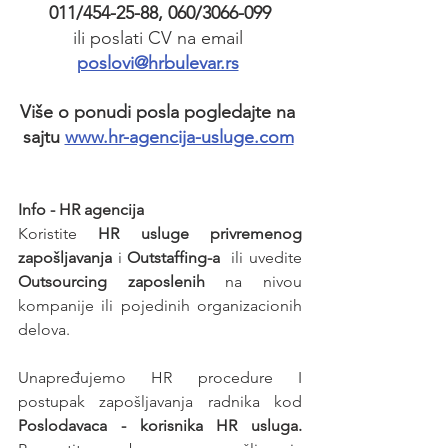
011/454-25-88, 060/3066-099
ili poslati CV na email 
poslovi@hrbulevar.rs
Više o ponudi posla pogledajte na 
sajtu 
www.hr-agencija-usluge.com
Info - HR agencija 
Koristite 
HR usluge privremenog 
zapošljavanja
 i 
Outstaffing-a
  ili uvedite 
Outsourcing zaposlenih
 na nivou 
kompanije ili pojedinih organizacionih 
delova.
Unapređujemo HR procedure I 
postupak zapošljavanja radnika kod 
Poslodavaca - korisnika HR usluga. 