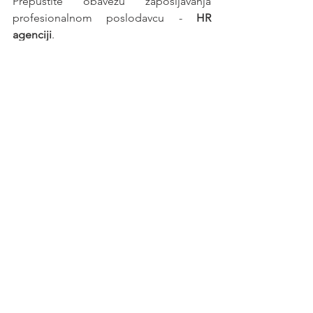
Prepustite obavezu zapošljavanja 
profesionalnom poslodavcu - 
HR 
agenciji
.
Posao
See All
Recent Posts